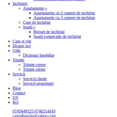
Inchirieri
Apartamente »
Apartamente cu 2 camere de inchiriat
Apartamente cu 3 camere de inchiriat
Case de inchiriat
Spatii »
Birouri de inchiriat
Spatii comerciale de inchiriat
Case si vile
Despre noi
Utile
Dictionar Imobiliar
Trimite
Trimite cerere
Trimite oferta
Servicii
Servicii clienti
Servicii proprietari
Blog
Contact
EN
RO
0745649525
0740214410
casealbaiulia@yahoo.com