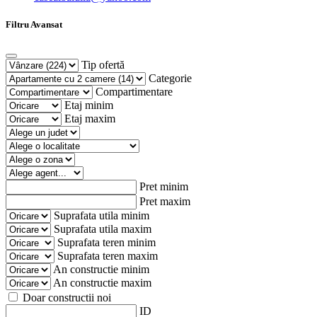
Filtru Avansat
Tip ofertă
Categorie
Compartimentare
Etaj minim
Etaj maxim
Pret minim
Pret maxim
Suprafata utila minim
Suprafata utila maxim
Suprafata teren minim
Suprafata teren maxim
An constructie minim
An constructie maxim
Doar constructii noi
ID