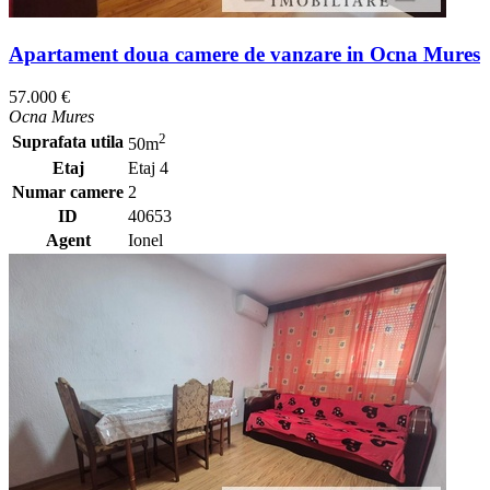
Apartament doua camere de vanzare in Ocna Mures
57.000 €
Ocna Mures
2
Suprafata utila
50m
Etaj
Etaj 4
Numar camere
2
ID
40653
Agent
Ionel