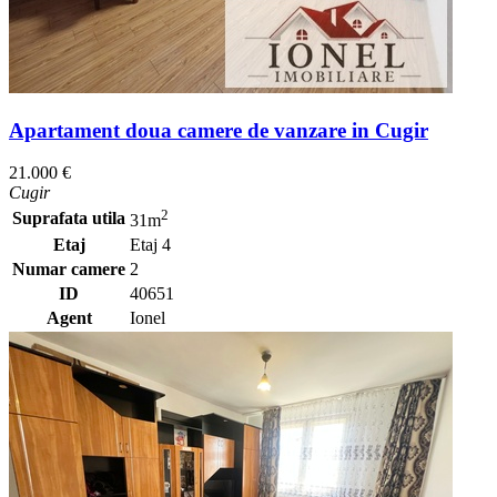
Apartament doua camere de vanzare in Cugir
21.000 €
Cugir
2
Suprafata utila
31m
Etaj
Etaj 4
Numar camere
2
ID
40651
Agent
Ionel