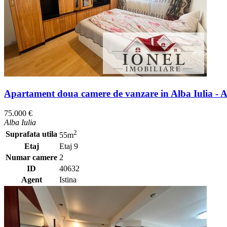
Apartament doua camere de vanzare in Alba Iulia - 
75.000 €
Alba Iulia
2
Suprafata utila
55m
Etaj
Etaj 9
Numar camere
2
ID
40632
Agent
Istina