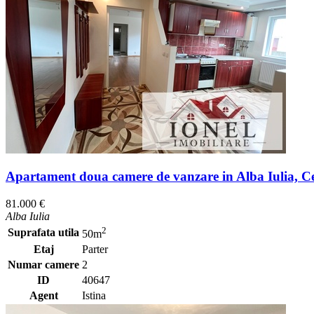
Apartament doua camere de vanzare in Alba Iulia, Ce
81.000 €
Alba Iulia
2
Suprafata utila
50m
Etaj
Parter
Numar camere
2
ID
40647
Agent
Istina