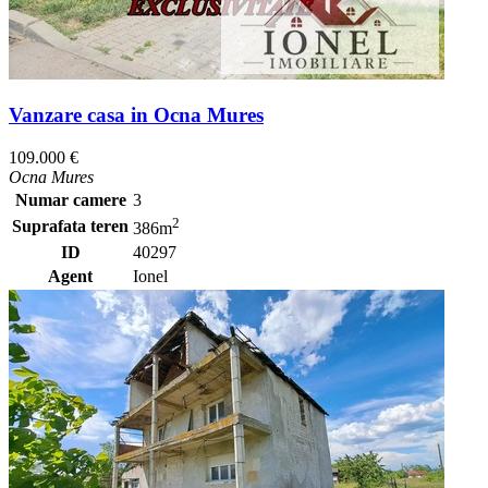
Vanzare casa in Ocna Mures
109.000 €
Ocna Mures
Numar camere
3
2
Suprafata teren
386m
ID
40297
Agent
Ionel