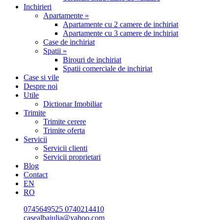
Inchirieri
Apartamente »
Apartamente cu 2 camere de inchiriat
Apartamente cu 3 camere de inchiriat
Case de inchiriat
Spatii »
Birouri de inchiriat
Spatii comerciale de inchiriat
Case si vile
Despre noi
Utile
Dictionar Imobiliar
Trimite
Trimite cerere
Trimite oferta
Servicii
Servicii clienti
Servicii proprietari
Blog
Contact
EN
RO
0745649525
0740214410
casealbaiulia@yahoo.com