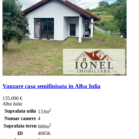
Vanzare casa semifinisata in Alba Iulia
135.000 €
Alba Iulia
2
Suprafata utila
133m
Numar camere
4
2
Suprafata teren
600m
ID
40656