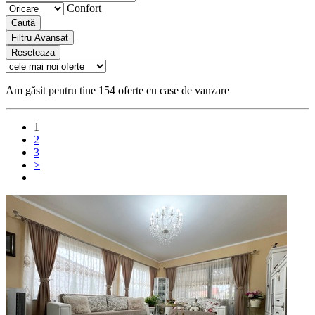
Confort
Caută
Filtru Avansat
Reseteaza
Am găsit pentru tine 154 oferte cu case de vanzare
1
2
3
>