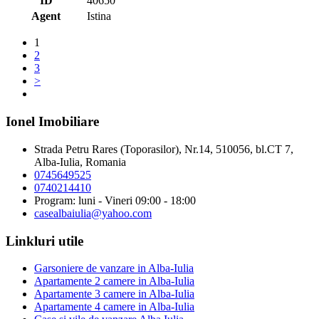
ID
40650
Agent
Istina
1
2
3
>
Ionel Imobiliare
Strada Petru Rares (Toporasilor), Nr.14, 510056, bl.CT 7,
Alba-Iulia, Romania
0745649525
0740214410
Program: luni - Vineri 09:00 - 18:00
casealbaiulia@yahoo.com
Linkluri utile
Garsoniere de vanzare in Alba-Iulia
Apartamente 2 camere in Alba-Iulia
Apartamente 3 camere in Alba-Iulia
Apartamente 4 camere in Alba-Iulia