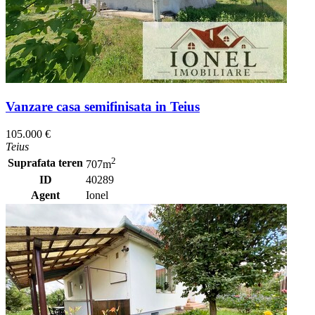
Vanzare casa semifinisata in Teius
105.000 €
Teius
2
Suprafata teren
707m
ID
40289
Agent
Ionel