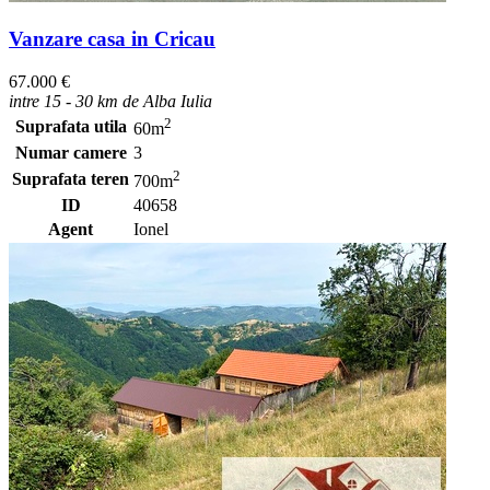
Vanzare casa in Cricau
67.000 €
intre 15 - 30 km de Alba Iulia
2
Suprafata utila
60m
Numar camere
3
2
Suprafata teren
700m
ID
40658
Agent
Ionel