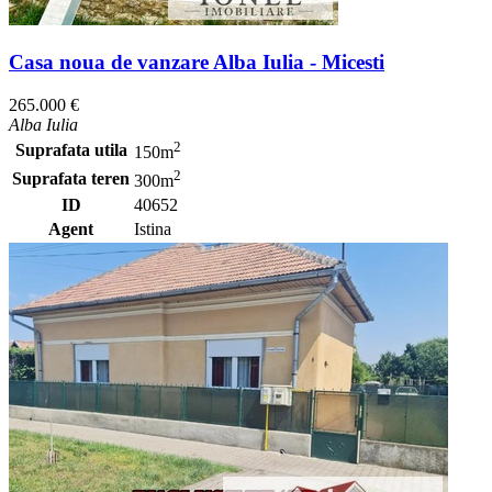
Casa noua de vanzare Alba Iulia - Micesti
265.000 €
Alba Iulia
2
Suprafata utila
150m
2
Suprafata teren
300m
ID
40652
Agent
Istina