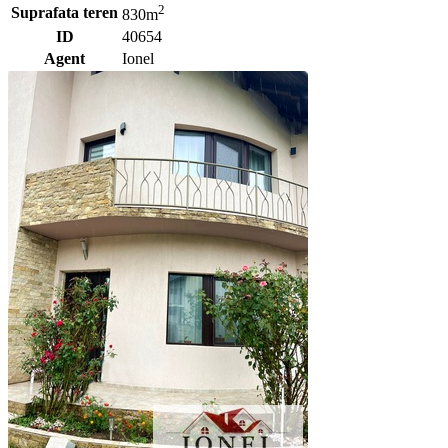
2
Suprafata teren
830m
ID
40654
Agent
Ionel