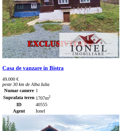
Casa de vanzare in Bistra
49.000 €
peste 30 km de Alba Iulia
Numar camere
1
2
Suprafata teren
1707m
ID
40555
Agent
Ionel