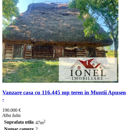
Vanzare casa cu 116.445 mp teren in Muntii Apusen
-
190.000 €
Alba Iulia
2
Suprafata utila
47m
Numar camere
2