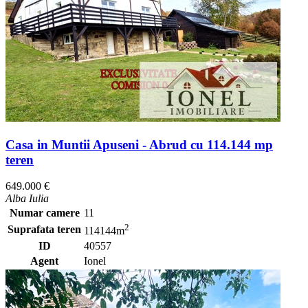
Casa in Muntii Apuseni - Abrud cu 114.144 mp
teren
649.000 €
Alba Iulia
Numar camere
11
2
Suprafata teren
114144m
ID
40557
Agent
Ionel