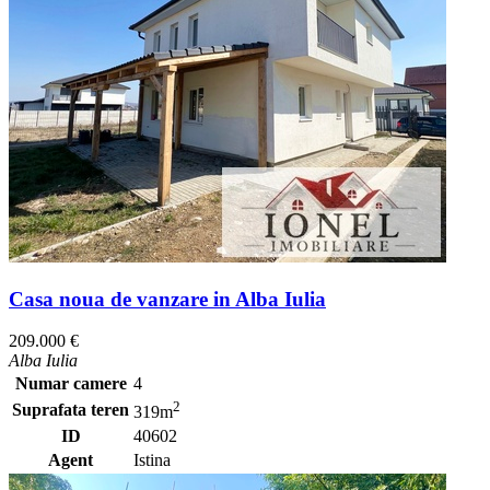
Casa noua de vanzare in Alba Iulia
209.000 €
Alba Iulia
Numar camere
4
2
Suprafata teren
319m
ID
40602
Agent
Istina