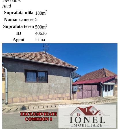
265.000 €
Aiud
2
Suprafata utila
180m
Numar camere
5
2
Suprafata teren
500m
ID
40636
Agent
Istina