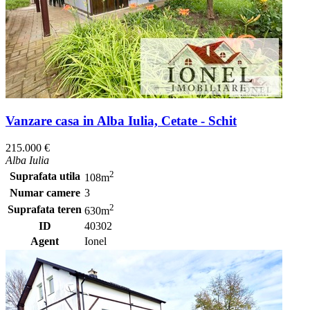
Vanzare casa in Alba Iulia, Cetate - Schit
215.000 €
Alba Iulia
2
Suprafata utila
108m
Numar camere
3
2
Suprafata teren
630m
ID
40302
Agent
Ionel