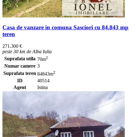
Casa de vanzare in comuna Sasciori cu 84.843 mp
teren
271.300 €
peste 30 km de Alba Iulia
2
Suprafata utila
70m
Numar camere
3
2
Suprafata teren
84843m
ID
40514
Agent
Istina