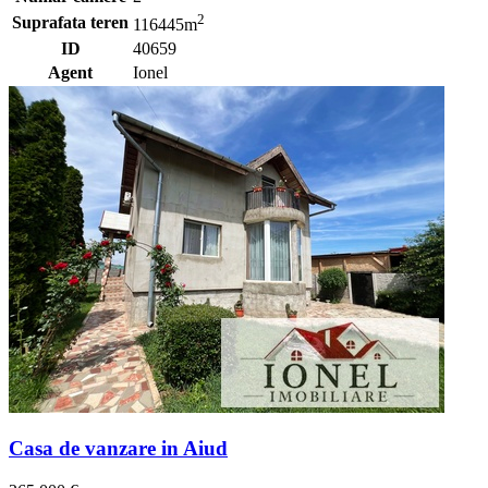
2
Suprafata teren
116445m
ID
40659
Agent
Ionel
Casa de vanzare in Aiud