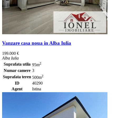
Vanzare casa noua in Alba Iulia
199.000 €
Alba Iulia
2
Suprafata utila
95m
Numar camere
3
2
Suprafata teren
500m
ID
40290
Agent
Istina