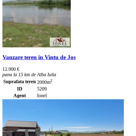
Vanzare teren in Vintu de Jos
12.900 €
pana la 15 km de Alba Iulia
2
Suprafata teren
2000m
ID
5209
Agent
Ionel