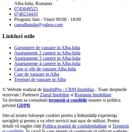
Alba-Iulia, Romania
0745649525
0740214410
Program: luni - Vineri 09:00 - 18:00
casealbaiulia@yahoo.com
Linkluri utile
Garsoniere de vanzare in Alba-Iulia
Apartamente 2 camere in Alba-Iulia
Apartamente 3 camere in Alba-Iulia
Apartamente 4 camere in Alba-Iulia
Case si vile de vanzare Alba Iulia
Case de vanzare in Alba
Terenuri de vanzare in Alba
© Website realizat de
ImobilPro - CRM Imobiliar
- Toate drepturile
rezervate | Parteneri
Ziarul Imobiliar
si
Romania Imobiliare
Va invitam sa consultatii
termenii si conditile
noastre si politica
privind
GDPR
Site-ul nostru foloseşte cookies pentru a îmbunătăţi experienţa
navigării şi pentru a va oferi servicii mai uşor de utilizat. Pentru
detalii vă rugăm citiți
Politica noastră de confidențialitate
si
Termenii
si conditiile
. În cazul în care alegeți să continuați să utilizați website-