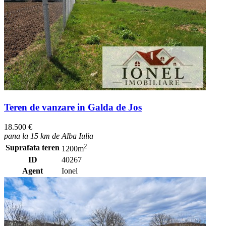
Teren de vanzare in Galda de Jos
18.500 €
pana la 15 km de Alba Iulia
2
Suprafata teren
1200m
ID
40267
Agent
Ionel