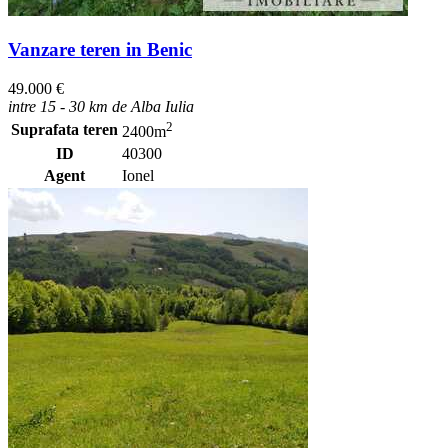
Vanzare teren in Benic
49.000 €
intre 15 - 30 km de Alba Iulia
2
Suprafata teren
2400m
ID
40300
Agent
Ionel