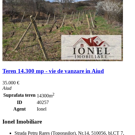
Teren 14.300 mp - vie de vanzare in Aiud
35.000 €
Aiud
2
Suprafata teren
14300m
ID
40257
Agent
Ionel
Ionel Imobiliare
Strada Petru Rares (Toporasilor), Nr.14, 510056, bl.CT 7,