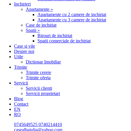
Inchirieri
Apartamente »
Apartamente cu 2 camere de inchiriat
Apartamente cu 3 camere de inchiriat
Case de inchiriat
Spatii »
Birouri de inchiriat
Spatii comerciale de inchiriat
Case si vile
Despre noi
Utile
Dictionar Imobiliar
Trimite
Trimite cerere
Trimite oferta
Servicii
Servicii clienti
Servicii proprietari
Blog
Contact
EN
RO
0745649525
0740214410
casealbaiulia@yahoo.com