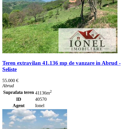
Teren extravilan 41.136 mp de vanzare in Abrud -
Seliste
55.000 €
Abrud
2
Suprafata teren
41136m
ID
40570
Agent
Ionel