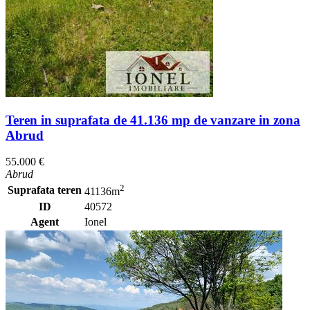
Teren in suprafata de 41.136 mp de vanzare in zona
Abrud
55.000 €
Abrud
2
Suprafata teren
41136m
ID
40572
Agent
Ionel