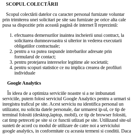
SCOPUL COLECTĂRII
Scopul colectării datelor cu caracter personal furnizate voluntar
prin trimiterea unei solicitari pe site sau furnizate pe orice alta cale
pusa sa dispozitie prin această pagină de internet îl reprezintă:
efectuarea demersurilor inaintea incheierii unui contract, la
solicitarea dumneavoastra si ulterior in vederea executarii
obligatiilor contractuale;
pentru a va putea raspunde intrebarilor adresate prin
formularul de contact;
pentru protejarea intereselor legitime ale societatii;
pentru scopuri statistice ce nu implica crearea de profiluri
individuale
Google Analytics
În ideea de a optimiza serviciile noastre si a ne imbunatati
serviciile, putem folosi serviciul Google Analytics pentru a urmari si
inregistra traficul pe site. Acest serviciu nu identifica personal un
utilizator, nu solicita datele personale, dar urmarest ip-ul, ce tip de
terminal folositi (desktop,laptop, mobil), ce tip de browser folositi,
cat timp petreceti pe site si ce functii utlizati pe site. Utillizand site-ul
sunteti de acord cu modul de utilizare de catre noi a serviciului
google analytics, in conformitate cu aceasta termeni si conditii. Daca