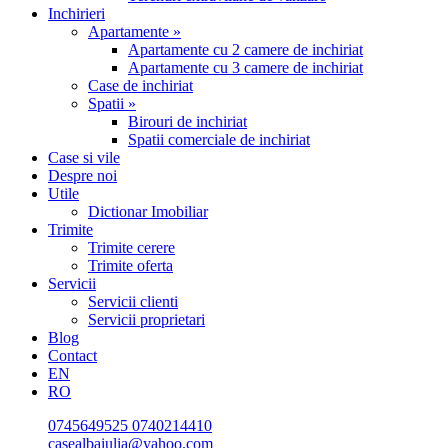
Inchirieri
Apartamente »
Apartamente cu 2 camere de inchiriat
Apartamente cu 3 camere de inchiriat
Case de inchiriat
Spatii »
Birouri de inchiriat
Spatii comerciale de inchiriat
Case si vile
Despre noi
Utile
Dictionar Imobiliar
Trimite
Trimite cerere
Trimite oferta
Servicii
Servicii clienti
Servicii proprietari
Blog
Contact
EN
RO
0745649525
0740214410
casealbaiulia@yahoo.com