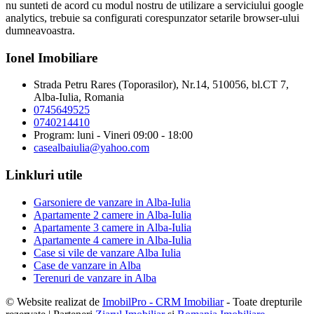
nu sunteti de acord cu modul nostru de utilizare a serviciului google
analytics, trebuie sa configurati corespunzator setarile browser-ului
dumneavoastra.
Ionel Imobiliare
Strada Petru Rares (Toporasilor), Nr.14, 510056, bl.CT 7,
Alba-Iulia, Romania
0745649525
0740214410
Program: luni - Vineri 09:00 - 18:00
casealbaiulia@yahoo.com
Linkluri utile
Garsoniere de vanzare in Alba-Iulia
Apartamente 2 camere in Alba-Iulia
Apartamente 3 camere in Alba-Iulia
Apartamente 4 camere in Alba-Iulia
Case si vile de vanzare Alba Iulia
Case de vanzare in Alba
Terenuri de vanzare in Alba
© Website realizat de
ImobilPro - CRM Imobiliar
- Toate drepturile