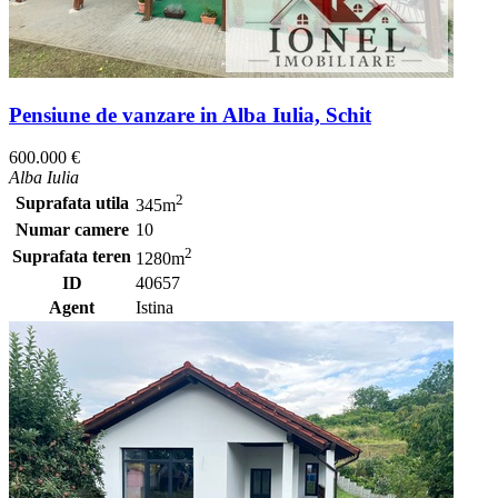
Pensiune de vanzare in Alba Iulia, Schit
600.000 €
Alba Iulia
2
Suprafata utila
345m
Numar camere
10
2
Suprafata teren
1280m
ID
40657
Agent
Istina