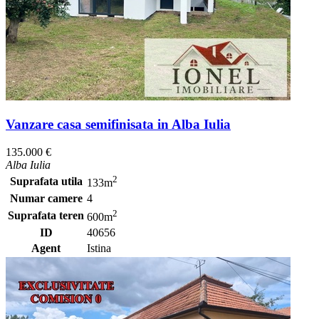
Vanzare casa semifinisata in Alba Iulia
135.000 €
Alba Iulia
2
Suprafata utila
133m
Numar camere
4
2
Suprafata teren
600m
ID
40656
Agent
Istina