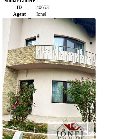
Numar camere
2
ID
40653
Agent
Ionel