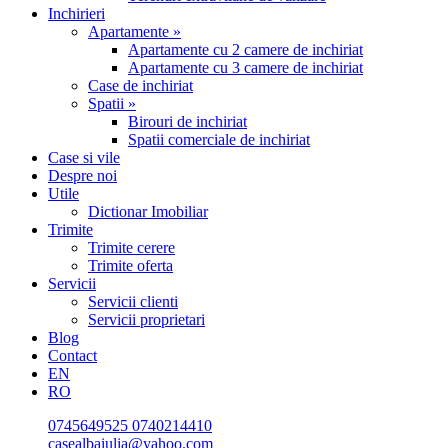
Inchirieri
Apartamente »
Apartamente cu 2 camere de inchiriat
Apartamente cu 3 camere de inchiriat
Case de inchiriat
Spatii »
Birouri de inchiriat
Spatii comerciale de inchiriat
Case si vile
Despre noi
Utile
Dictionar Imobiliar
Trimite
Trimite cerere
Trimite oferta
Servicii
Servicii clienti
Servicii proprietari
Blog
Contact
EN
RO
0745649525
0740214410
casealbaiulia@yahoo.com