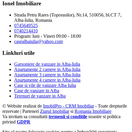
Ionel Imobiliare
Strada Petru Rares (Toporasilor), Nr.14, 510056, bl.CT 7,
Alba-Iulia, Romania
0745649525
0740214410
Program: luni - Vineri 09:00 - 18:00
casealbaiulia@yahoo.com
Linkluri utile
Garsoniere de vanzare in Alba-Iulia
Apartamente 2 camere in Alba-Iulia
Apartamente 3 camere in Alba-Iulia
Apartamente 4 camere in Alba-Iulia
Case si vile de vanzare Alba Iulia
Case de vanzare in Alba
Terenuri de vanzare in Alba
© Website realizat de
ImobilPro - CRM Imobiliar
- Toate drepturile
rezervate | Parteneri
Ziarul Imobiliar
si
Romania Imobiliare
Va invitam sa consultatii
termenii si conditile
noastre si politica
privind
GDPR
Site-ul nostru foloseşte cookies pentru a îmbunătăţi experienţa