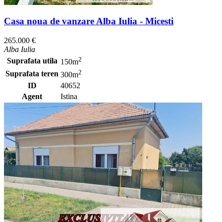
Casa noua de vanzare Alba Iulia - Micesti
265.000 €
Alba Iulia
2
Suprafata utila
150m
2
Suprafata teren
300m
ID
40652
Agent
Istina