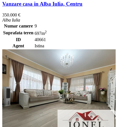
Vanzare casa in Alba Iulia, Centru
350.000 €
Alba Iulia
Numar camere
9
2
Suprafata teren
697m
ID
40661
Agent
Istina