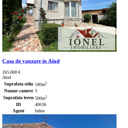
Casa de vanzare in Aiud
265.000 €
Aiud
2
Suprafata utila
180m
Numar camere
5
2
Suprafata teren
500m
ID
40636
Agent
Istina