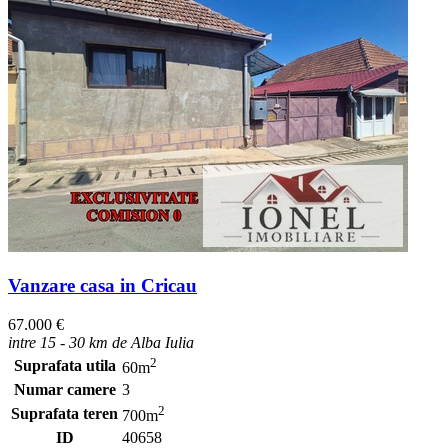
Vanzare casa in Cricau
67.000 €
intre 15 - 30 km de Alba Iulia
2
Suprafata utila
60m
Numar camere
3
2
Suprafata teren
700m
ID
40658