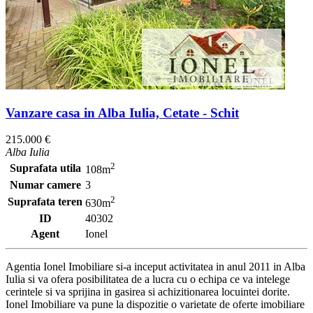
Vanzare casa in Alba Iulia, Cetate - Schit
215.000 €
Alba Iulia
2
Suprafata utila
108m
Numar camere
3
2
Suprafata teren
630m
ID
40302
Agent
Ionel
Agentia Ionel Imobiliare si-a inceput activitatea in anul 2011 in Alba
Iulia si va ofera posibilitatea de a lucra cu o echipa ce va intelege
cerintele si va sprijina in gasirea si achizitionarea locuintei dorite.
Ionel Imobiliare va pune la dispozitie o varietate de oferte imobiliare