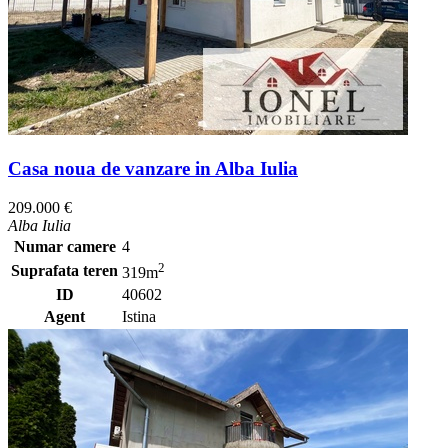
Casa noua de vanzare in Alba Iulia
209.000 €
Alba Iulia
Numar camere
4
2
Suprafata teren
319m
ID
40602
Agent
Istina