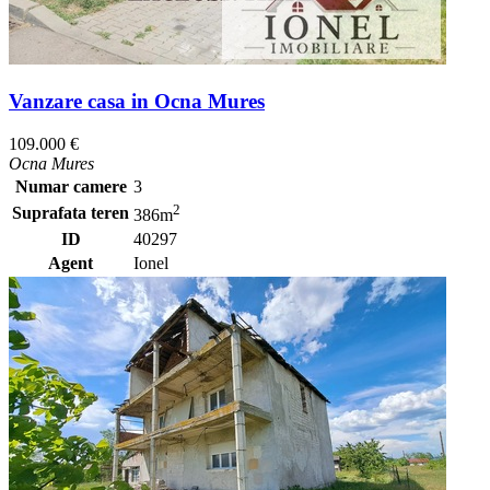
Vanzare casa in Ocna Mures
109.000 €
Ocna Mures
Numar camere
3
2
Suprafata teren
386m
ID
40297
Agent
Ionel