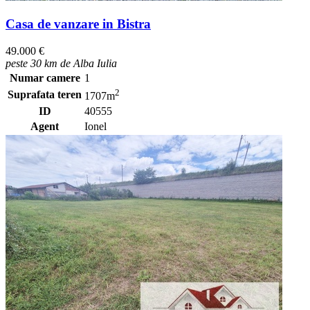
Casa de vanzare in Bistra
49.000 €
peste 30 km de Alba Iulia
Numar camere
1
2
Suprafata teren
1707m
ID
40555
Agent
Ionel