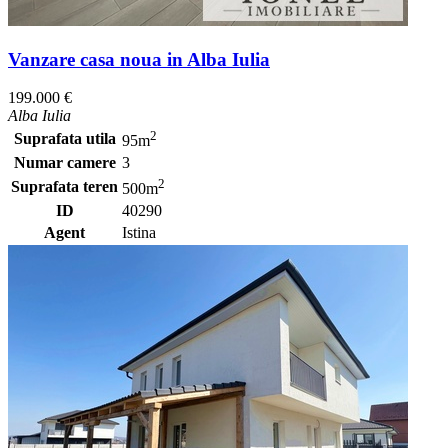
Vanzare casa noua in Alba Iulia
199.000 €
Alba Iulia
2
Suprafata utila
95m
Numar camere
3
2
Suprafata teren
500m
ID
40290
Agent
Istina