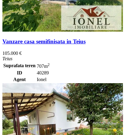
Vanzare casa semifinisata in Teius
105.000 €
Teius
2
Suprafata teren
707m
ID
40289
Agent
Ionel