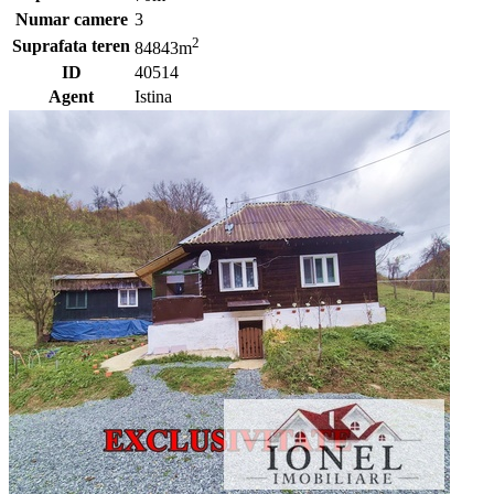
Numar camere
3
2
Suprafata teren
84843m
ID
40514
Agent
Istina