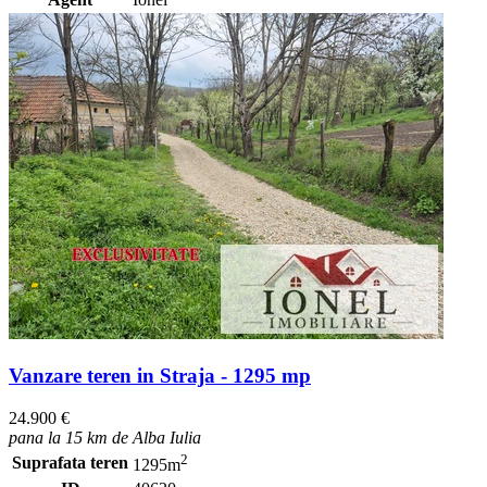
Vanzare teren in Straja - 1295 mp
24.900 €
pana la 15 km de Alba Iulia
2
Suprafata teren
1295m