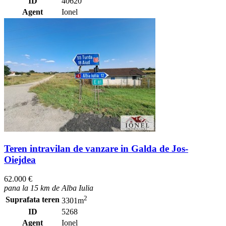
ID
40620
Agent
Ionel
Teren intravilan de vanzare in Galda de Jos-
Oiejdea
62.000 €
pana la 15 km de Alba Iulia
2
Suprafata teren
3301m
ID
5268
Agent
Ionel