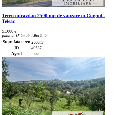
Teren intravilan 2500 mp de vanzare in Ciugud -
Teleac
51.000 €
pana la 15 km de Alba Iulia
2
Suprafata teren
2500m
ID
40537
Agent
Ionel