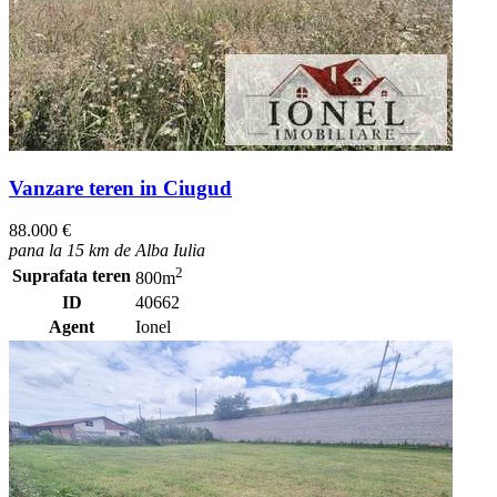
Vanzare teren in Ciugud
88.000 €
pana la 15 km de Alba Iulia
2
Suprafata teren
800m
ID
40662
Agent
Ionel