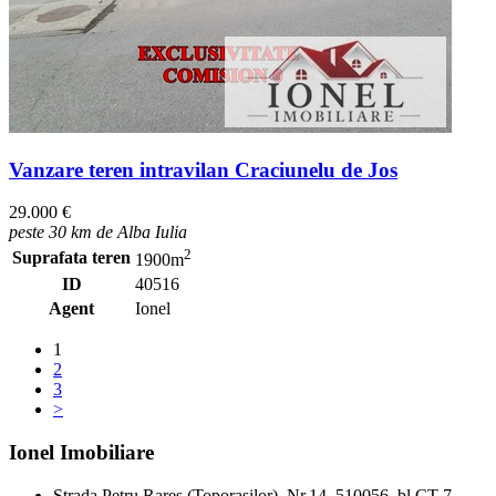
Vanzare teren intravilan Craciunelu de Jos
29.000 €
peste 30 km de Alba Iulia
2
Suprafata teren
1900m
ID
40516
Agent
Ionel
1
2
3
>
Ionel Imobiliare
Strada Petru Rares (Toporasilor), Nr.14, 510056, bl.CT 7,