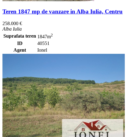
Teren 1847 mp de vanzare in Alba Iulia, Centru
258.000 €
Alba Iulia
2
Suprafata teren
1847m
ID
40551
Agent
Ionel