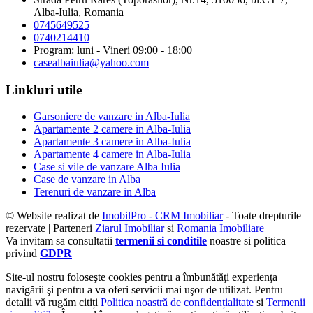
Alba-Iulia, Romania
0745649525
0740214410
Program: luni - Vineri 09:00 - 18:00
casealbaiulia@yahoo.com
Linkluri utile
Garsoniere de vanzare in Alba-Iulia
Apartamente 2 camere in Alba-Iulia
Apartamente 3 camere in Alba-Iulia
Apartamente 4 camere in Alba-Iulia
Case si vile de vanzare Alba Iulia
Case de vanzare in Alba
Terenuri de vanzare in Alba
© Website realizat de
ImobilPro - CRM Imobiliar
- Toate drepturile
rezervate | Parteneri
Ziarul Imobiliar
si
Romania Imobiliare
Va invitam sa consultatii
termenii si conditile
noastre si politica
privind
GDPR
Site-ul nostru foloseşte cookies pentru a îmbunătăţi experienţa
navigării şi pentru a va oferi servicii mai uşor de utilizat. Pentru
detalii vă rugăm citiți
Politica noastră de confidențialitate
si
Termenii