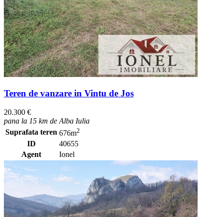
Teren de vanzare in Vintu de Jos
20.300 €
pana la 15 km de Alba Iulia
2
Suprafata teren
676m
ID
40655
Agent
Ionel