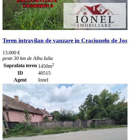
Teren intravilan de vanzare in Craciunelu de Jos
13.000 €
peste 30 km de Alba Iulia
2
Suprafata teren
1450m
ID
40515
Agent
Ionel