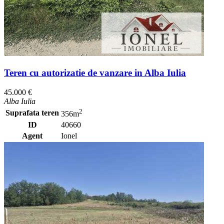
Teren cu autorizatie de vanzare in Alba Iulia
45.000 €
Alba Iulia
2
Suprafata teren
356m
ID
40660
Agent
Ionel