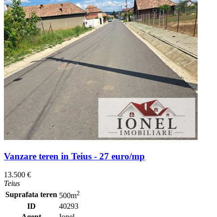
Vanzare teren in Teius - 27 euro/mp
13.500 €
Teius
2
Suprafata teren
500m
ID
40293
Agent
Ionel