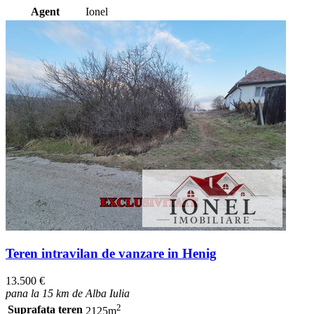
Agent
Ionel
Teren intravilan de vanzare in Henig
13.500 €
pana la 15 km de Alba Iulia
2
Suprafata teren
2125m