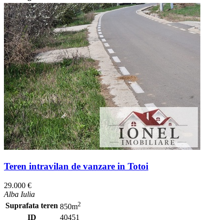
Teren intravilan de vanzare in Totoi
29.000 €
Alba Iulia
2
Suprafata teren
850m
ID
40451