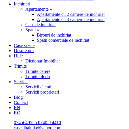
Inchirieri
Apartamente »
Apartamente cu 2 camere de inchiriat
Apartamente cu 3 camere de inchiriat
Case de inchiriat
Spatii »
Birouri de inchiriat
Spatii comerciale de inchiriat
Case si vile
Despre noi
Utile
Dictionar Imobiliar
Trimite
Trimite cerere
Trimite oferta
Servicii
Servicii clienti
Servicii proprietari
Blog
Contact
EN
RO
0745649525
0740214410
casealbaiulia@yahoo.com