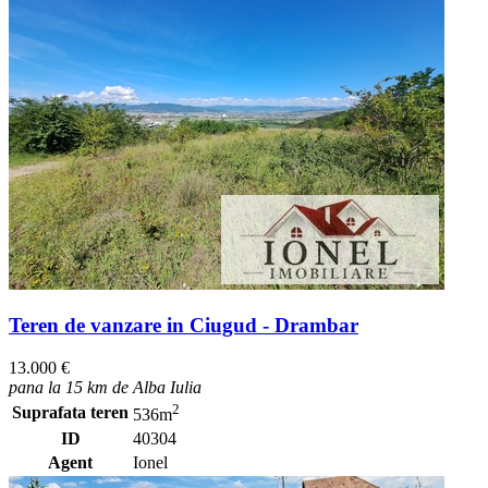
Teren de vanzare in Ciugud - Drambar
13.000 €
pana la 15 km de Alba Iulia
2
Suprafata teren
536m
ID
40304
Agent
Ionel