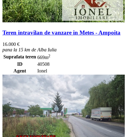
Teren intravilan de vanzare in Metes - Ampoita
16.000 €
pana la 15 km de Alba Iulia
2
Suprafata teren
669m
ID
40508
Agent
Ionel