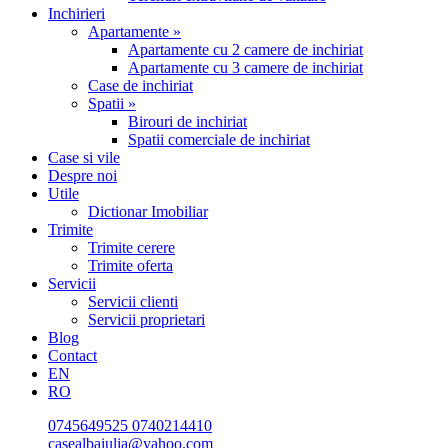
Inchirieri
Apartamente »
Apartamente cu 2 camere de inchiriat
Apartamente cu 3 camere de inchiriat
Case de inchiriat
Spatii »
Birouri de inchiriat
Spatii comerciale de inchiriat
Case si vile
Despre noi
Utile
Dictionar Imobiliar
Trimite
Trimite cerere
Trimite oferta
Servicii
Servicii clienti
Servicii proprietari
Blog
Contact
EN
RO
0745649525
0740214410
casealbaiulia@yahoo.com