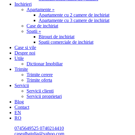
Inchirieri
Apartamente »
Apartamente cu 2 camere de inchiriat
Apartamente cu 3 camere de inchiriat
Case de inchiriat
Spatii »
Birouri de inchiriat
Spatii comerciale de inchiriat
Case si vile
Despre noi
Utile
Dictionar Imobiliar
Trimite
Trimite cerere
Trimite oferta
Servicii
Servicii clienti
Servicii proprietari
Blog
Contact
EN
RO
0745649525
0740214410
casealbaiulia@yahoo.com