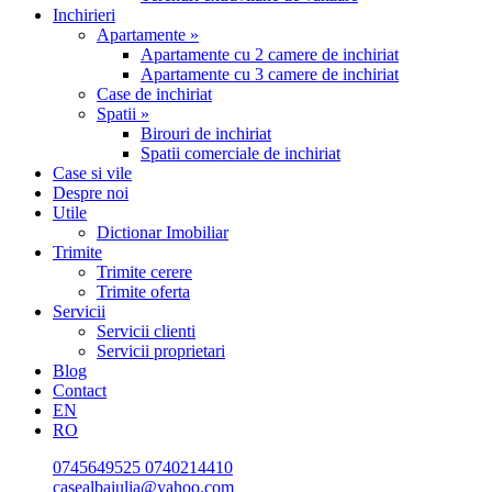
Inchirieri
Apartamente »
Apartamente cu 2 camere de inchiriat
Apartamente cu 3 camere de inchiriat
Case de inchiriat
Spatii »
Birouri de inchiriat
Spatii comerciale de inchiriat
Case si vile
Despre noi
Utile
Dictionar Imobiliar
Trimite
Trimite cerere
Trimite oferta
Servicii
Servicii clienti
Servicii proprietari
Blog
Contact
EN
RO
0745649525
0740214410
casealbaiulia@yahoo.com