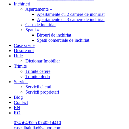
Inchirieri
Apartamente »
Apartamente cu 2 camere de inchiriat
Apartamente cu 3 camere de inchiriat
Case de inchiriat
Spatii »
Birouri de inchiriat
Spatii comerciale de inchiriat
Case si vile
Despre noi
Utile
Dictionar Imobiliar
Trimite
Trimite cerere
Trimite oferta
Servicii
Servicii clienti
Servicii proprietari
Blog
Contact
EN
RO
0745649525
0740214410
casealbaiulia@yahoo.com