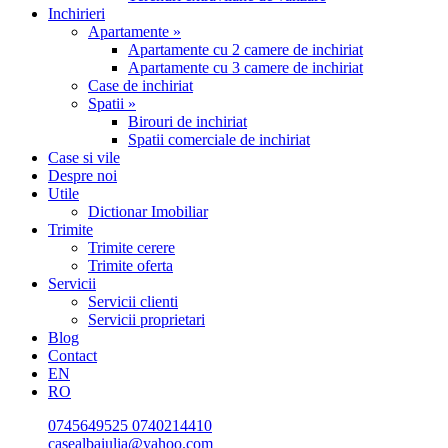
Inchirieri
Apartamente »
Apartamente cu 2 camere de inchiriat
Apartamente cu 3 camere de inchiriat
Case de inchiriat
Spatii »
Birouri de inchiriat
Spatii comerciale de inchiriat
Case si vile
Despre noi
Utile
Dictionar Imobiliar
Trimite
Trimite cerere
Trimite oferta
Servicii
Servicii clienti
Servicii proprietari
Blog
Contact
EN
RO
0745649525
0740214410
casealbaiulia@yahoo.com