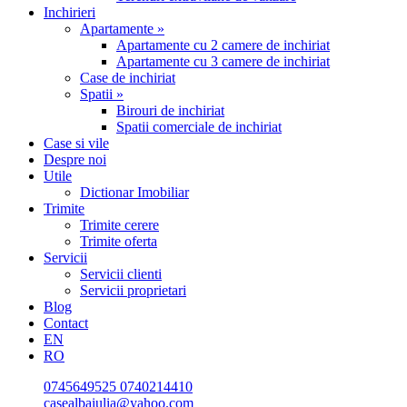
Inchirieri
Apartamente »
Apartamente cu 2 camere de inchiriat
Apartamente cu 3 camere de inchiriat
Case de inchiriat
Spatii »
Birouri de inchiriat
Spatii comerciale de inchiriat
Case si vile
Despre noi
Utile
Dictionar Imobiliar
Trimite
Trimite cerere
Trimite oferta
Servicii
Servicii clienti
Servicii proprietari
Blog
Contact
EN
RO
0745649525
0740214410
casealbaiulia@yahoo.com