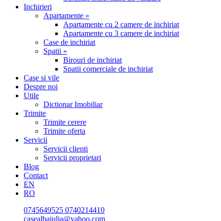
Inchirieri
Apartamente »
Apartamente cu 2 camere de inchiriat
Apartamente cu 3 camere de inchiriat
Case de inchiriat
Spatii »
Birouri de inchiriat
Spatii comerciale de inchiriat
Case si vile
Despre noi
Utile
Dictionar Imobiliar
Trimite
Trimite cerere
Trimite oferta
Servicii
Servicii clienti
Servicii proprietari
Blog
Contact
EN
RO
0745649525
0740214410
casealbaiulia@yahoo.com