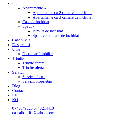
Inchirieri
Apartamente »
Apartamente cu 2 camere de inchiriat
Apartamente cu 3 camere de inchiriat
Case de inchiriat
Spatii »
Birouri de inchiriat
Spatii comerciale de inchiriat
Case si vile
Despre noi
Utile
Dictionar Imobiliar
Trimite
Trimite cerere
Trimite oferta
Servicii
Servicii clienti
Servicii proprietari
Blog
Contact
EN
RO
0745649525
0740214410
casealbaiulia@yahoo.com