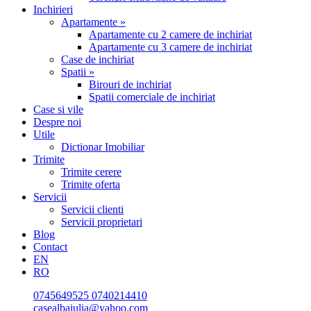
Inchirieri
Apartamente »
Apartamente cu 2 camere de inchiriat
Apartamente cu 3 camere de inchiriat
Case de inchiriat
Spatii »
Birouri de inchiriat
Spatii comerciale de inchiriat
Case si vile
Despre noi
Utile
Dictionar Imobiliar
Trimite
Trimite cerere
Trimite oferta
Servicii
Servicii clienti
Servicii proprietari
Blog
Contact
EN
RO
0745649525
0740214410
casealbaiulia@yahoo.com