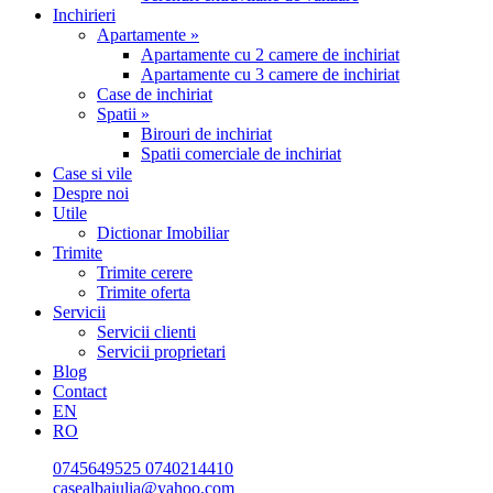
Inchirieri
Apartamente »
Apartamente cu 2 camere de inchiriat
Apartamente cu 3 camere de inchiriat
Case de inchiriat
Spatii »
Birouri de inchiriat
Spatii comerciale de inchiriat
Case si vile
Despre noi
Utile
Dictionar Imobiliar
Trimite
Trimite cerere
Trimite oferta
Servicii
Servicii clienti
Servicii proprietari
Blog
Contact
EN
RO
0745649525
0740214410
casealbaiulia@yahoo.com