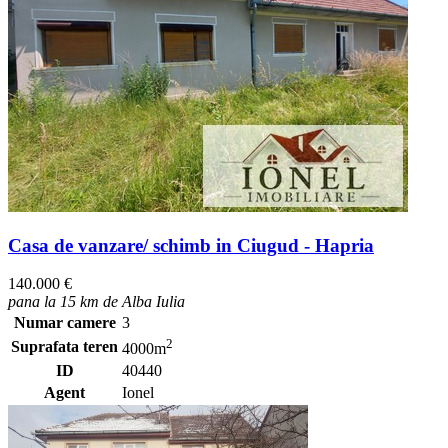
Casa de vanzare/ schimb in Ciugud - Hapria
140.000 €
pana la 15 km de Alba Iulia
Numar camere
3
2
Suprafata teren
4000m
ID
40440
Agent
Ionel