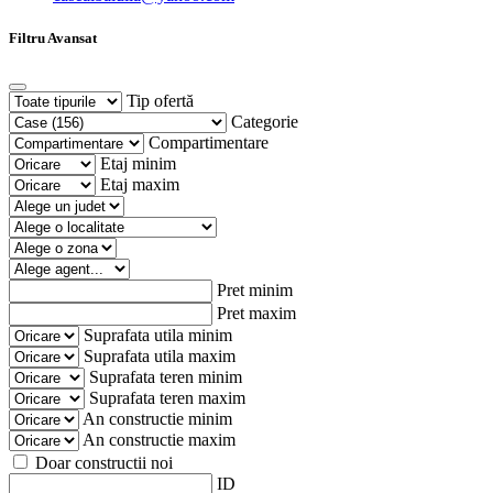
Filtru Avansat
Tip ofertă
Categorie
Compartimentare
Etaj minim
Etaj maxim
Pret minim
Pret maxim
Suprafata utila minim
Suprafata utila maxim
Suprafata teren minim
Suprafata teren maxim
An constructie minim
An constructie maxim
Doar constructii noi
ID