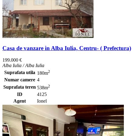
Casa de vanzare in Alba Iulia, Centru- ( Prefectura)
199.000 €
Alba Iulia / Alba Iulia
2
Suprafata utila
180m
Numar camere
4
2
Suprafata teren
538m
ID
4125
Agent
Ionel