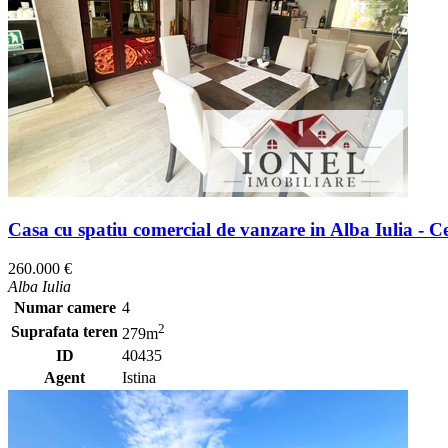
Casa cu spatiu comercial de vanzare in Alba Iulia - C
260.000 €
Alba Iulia
Numar camere
4
2
Suprafata teren
279m
ID
40435
Agent
Istina