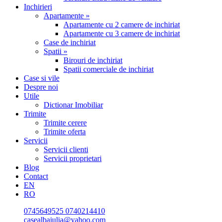
Inchirieri
Apartamente »
Apartamente cu 2 camere de inchiriat
Apartamente cu 3 camere de inchiriat
Case de inchiriat
Spatii »
Birouri de inchiriat
Spatii comerciale de inchiriat
Case si vile
Despre noi
Utile
Dictionar Imobiliar
Trimite
Trimite cerere
Trimite oferta
Servicii
Servicii clienti
Servicii proprietari
Blog
Contact
EN
RO
0745649525
0740214410
casealbaiulia@yahoo.com