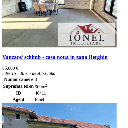
Vanzare/ schimb - casa noua in zona Berghin
85.000 €
intre 15 - 30 km de Alba Iulia
Numar camere
3
2
Suprafata teren
900m
ID
40411
Agent
Ionel