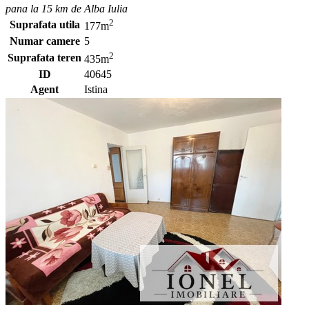
pana la 15 km de Alba Iulia
2
Suprafata utila
177m
Numar camere
5
2
Suprafata teren
435m
ID
40645
Agent
Istina