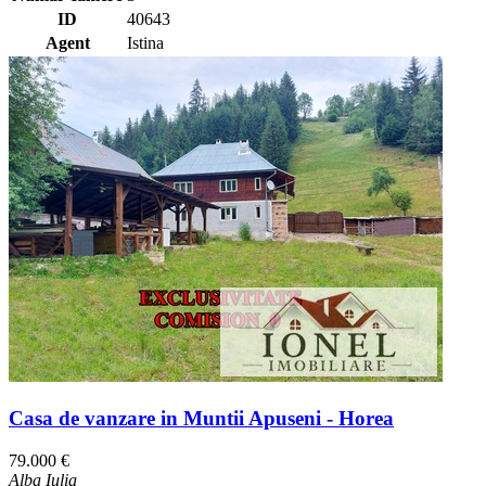
ID
40643
Agent
Istina
Casa de vanzare in Muntii Apuseni - Horea
79.000 €
Alba Iulia