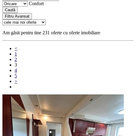
Confort
Caută
Filtru Avansat
Am găsit pentru tine 231 oferte cu oferte imobiliare
<
1
2
3
4
5
>