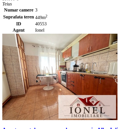
Teius
Numar camere
3
2
Suprafata teren
449m
ID
40553
Agent
Ionel