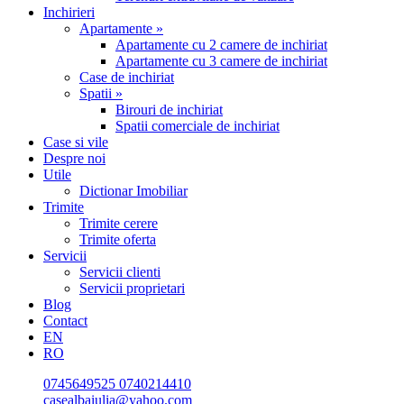
Inchirieri
Apartamente »
Apartamente cu 2 camere de inchiriat
Apartamente cu 3 camere de inchiriat
Case de inchiriat
Spatii »
Birouri de inchiriat
Spatii comerciale de inchiriat
Case si vile
Despre noi
Utile
Dictionar Imobiliar
Trimite
Trimite cerere
Trimite oferta
Servicii
Servicii clienti
Servicii proprietari
Blog
Contact
EN
RO
0745649525
0740214410
casealbaiulia@yahoo.com