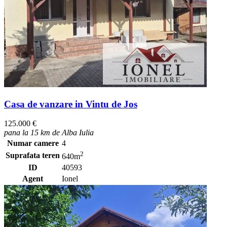
Casa de vanzare in Vintu de Jos
125.000 €
pana la 15 km de Alba Iulia
Numar camere
4
2
Suprafata teren
640m
ID
40593
Agent
Ionel