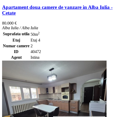
Apartament doua camere de vanzare in Alba Iulia -
Cetate
80.000 €
Alba Iulia / Alba Iulia
2
Suprafata utila
50m
Etaj
Etaj 4
Numar camere
2
ID
40472
Agent
Istina