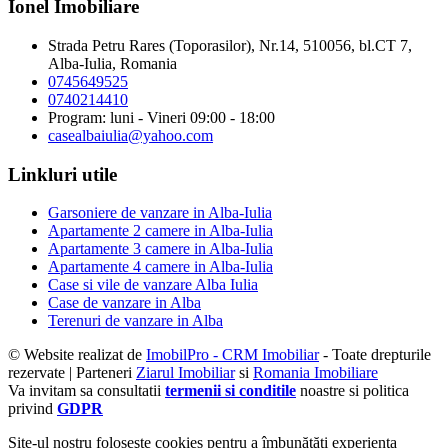
Ionel Imobiliare
Strada Petru Rares (Toporasilor), Nr.14, 510056, bl.CT 7,
Alba-Iulia, Romania
0745649525
0740214410
Program: luni - Vineri 09:00 - 18:00
casealbaiulia@yahoo.com
Linkluri utile
Garsoniere de vanzare in Alba-Iulia
Apartamente 2 camere in Alba-Iulia
Apartamente 3 camere in Alba-Iulia
Apartamente 4 camere in Alba-Iulia
Case si vile de vanzare Alba Iulia
Case de vanzare in Alba
Terenuri de vanzare in Alba
© Website realizat de
ImobilPro - CRM Imobiliar
- Toate drepturile
rezervate | Parteneri
Ziarul Imobiliar
si
Romania Imobiliare
Va invitam sa consultatii
termenii si conditile
noastre si politica
privind
GDPR
Site-ul nostru foloseşte cookies pentru a îmbunătăţi experienţa