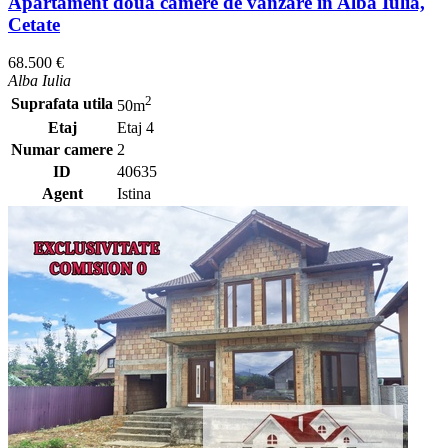
Apartament doua camere de vanzare in Alba Iulia,
Cetate
68.500 €
Alba Iulia
2
Suprafata utila
50m
Etaj
Etaj 4
Numar camere
2
ID
40635
Agent
Istina