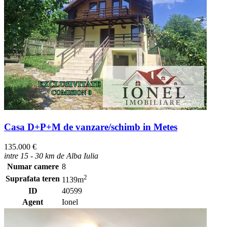
Casa D+P+M de vanzare/schimb in Metes
135.000 €
intre 15 - 30 km de Alba Iulia
Numar camere
8
2
Suprafata teren
1139m
ID
40599
Agent
Ionel