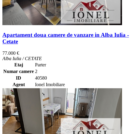
Apartament doua camere de vanzare in Alba Iulia -
Cetate
77.000 €
Alba Iulia / CETATE
Etaj
Parter
Numar camere
2
ID
40580
Agent
Ionel Imobiliare