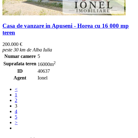
Casa de vanzare in Apuseni - Horea cu 16 000 mp
teren
200.000 €
peste 30 km de Alba Iulia
Numar camere
5
2
Suprafata teren
16000m
ID
40637
Agent
Ionel
<
1
2
3
4
5
>