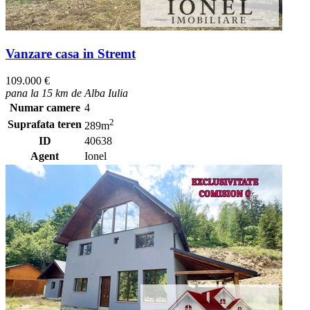
Vanzare casa in Stremt
109.000 €
pana la 15 km de Alba Iulia
Numar camere
4
2
Suprafata teren
289m
ID
40638
Agent
Ionel