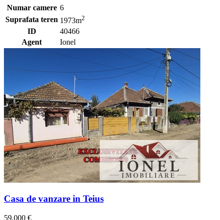
Numar camere
6
2
Suprafata teren
1973m
ID
40466
Agent
Ionel
Casa de vanzare in Teius
59.000 €