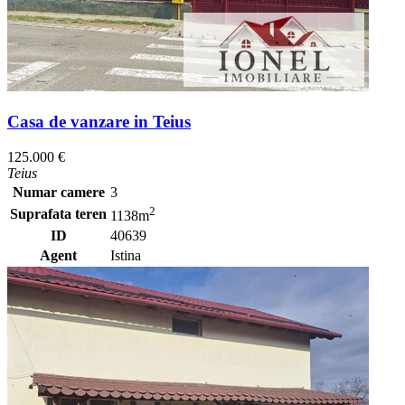
Casa de vanzare in Teius
125.000 €
Teius
Numar camere
3
2
Suprafata teren
1138m
ID
40639
Agent
Istina