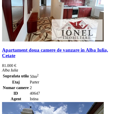
Apartament doua camere de vanzare in Alba Iulia,
Cetate
81.000 €
Alba Iulia
2
Suprafata utila
50m
Etaj
Parter
Numar camere
2
ID
40647
Agent
Istina