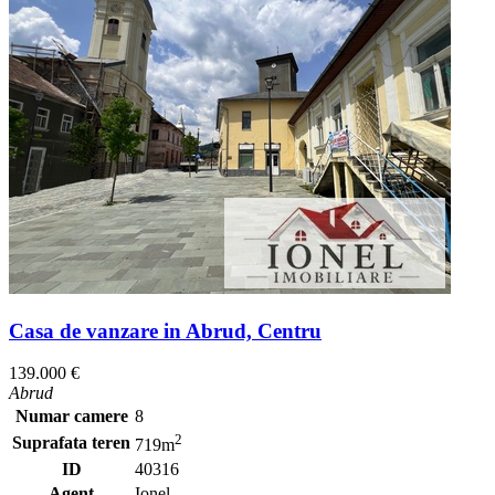
Casa de vanzare in Abrud, Centru
139.000 €
Abrud
Numar camere
8
2
Suprafata teren
719m
ID
40316
Agent
Ionel