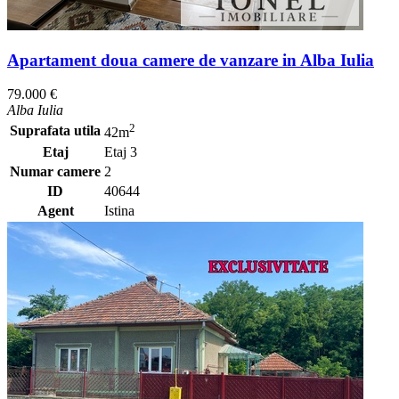
Apartament doua camere de vanzare in Alba Iulia
79.000 €
Alba Iulia
2
Suprafata utila
42m
Etaj
Etaj 3
Numar camere
2
ID
40644
Agent
Istina