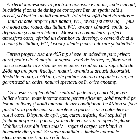
Parterul impresionează printr-un openspace amplu, unde livingul,
bucătăria și zona de dining se contopesc într-un spațiu cald și
aerisit, scăldat în lumină naturală. Tot aici se află două dormitoare
— unul cu baie proprie (dus italian, WC, lavoar) si dressing — plus
o a doua baie (cada, dus italian, WC, lavoar), cămară, spațiu de
depozitare și camera tehnică. Mansarda completează perfect
atmosfera casei, oferind un dormitor cu dressing, o cameră de zi și
o baie (dus italian, WC, lavoar), ideale pentru relaxare și intimitate.
Curtea propriu-zisa are 405 mp si este un adevărat parc privat:
garaj pentru două mașini, magazie, zonă de barbeque, filigorie si
iaz cu cascada cu sistem de recirculare. Gradina cu o suprafata de
2488 mp are pomi fructiferi maturi, lavanda si arbusti decorativi.
Restul terenului, 5.740 mp, este pădure. Situata in spatele casei, ea
garantează un cadru natural spectaculos în orice anotimp.
Casa este complet utilată: centrală pe lemne, centrală pe gaz,
boiler electric, toate interconectate pentru eficienta, sobă rotativă pe
lemne în living și două aparate de aer condiționat. Incălzirea se face
partial prin pardoseala si calorifere la parter si prin calorifere in
restul casei. Dispune de apă, gaz, curent trifazic, fosă septică și
fântână proprie cu pompa, sistem de recuperare al apei de ploaie.
Mobilierul este din lemn masiv – stejar si carpen iar blatul la
bucatarie din granit. Se vinde mobilata si include aparatele
electromenajere (marca Gründig).