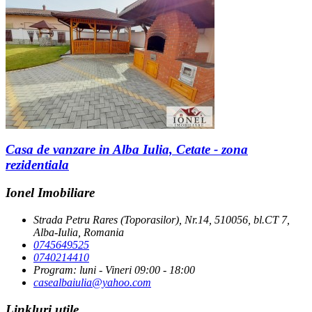
Casa de vanzare in Alba Iulia, Cetate - zona
rezidentiala
Ionel Imobiliare
Strada Petru Rares (Toporasilor), Nr.14, 510056, bl.CT 7,
Alba-Iulia, Romania
0745649525
0740214410
Program: luni - Vineri 09:00 - 18:00
casealbaiulia@yahoo.com
Linkluri utile