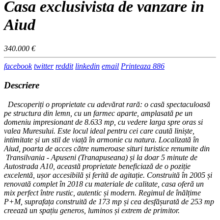
Casa exclusivista de vanzare in
Aiud
340.000 €
facebook
twitter
reddit
linkedin
email
Printeaza
886
Descriere
Descoperiți o proprietate cu adevărat rară: o casă spectaculoasă
pe structura din lemn, cu un farmec aparte, amplasată pe un
domeniu impresionant de 8.633 mp, cu vedere larga spre oras si
valea Muresului. Este locul ideal pentru cei care caută liniște,
intimitate și un stil de viață în armonie cu natura. Localizată în
Aiud, poarta de acces către numeroase situri turistice renumite din
Transilvania - Apuseni (Tranapuseana) și la doar 5 minute de
Autostrada A10, această proprietate beneficiază de o poziție
excelentă, ușor accesibilă și ferită de agitație. Construită în 2005 și
renovată complet în 2018 cu materiale de calitate, casa oferă un
mix perfect între rustic, autentic și modern. Regimul de înălțime
P+M, suprafața construită de 173 mp și cea desfășurată de 253 mp
creează un spațiu generos, luminos și extrem de primitor.