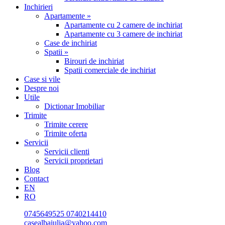
Inchirieri
Apartamente »
Apartamente cu 2 camere de inchiriat
Apartamente cu 3 camere de inchiriat
Case de inchiriat
Spatii »
Birouri de inchiriat
Spatii comerciale de inchiriat
Case si vile
Despre noi
Utile
Dictionar Imobiliar
Trimite
Trimite cerere
Trimite oferta
Servicii
Servicii clienti
Servicii proprietari
Blog
Contact
EN
RO
0745649525
0740214410
casealbaiulia@yahoo.com