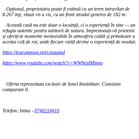
Opțional, proprietatea poate fi extinsă cu un teren intravilan de
8.267 mp, situat vis a vis, cu un front stradal generos de 182 m.
Această casă nu este doar o locuință, ci o experiență în sine — un
refugiu autentic pentru iubitorii de natura. Impresionați-vă prietenii
și oferiți-le momente memorabile în atmosfera caldă și primitoare a
acestui colț de rai, unde fiecare vizită devine o experiență de neuitat.
https://tour.panoee.net/casaaiud
https://www.youtube.com/watch?v=WW9epIMinno
Oferta reprezentata exclusiv de Ionel Imobiliare. Comision
cumparare 0.
Telefon: Istina -
0740214410