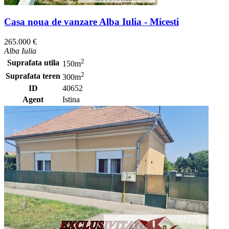
Casa noua de vanzare Alba Iulia - Micesti
265.000 €
Alba Iulia
2
Suprafata utila
150m
2
Suprafata teren
300m
ID
40652
Agent
Istina