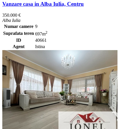
Vanzare casa in Alba Iulia, Centru
350.000 €
Alba Iulia
Numar camere
9
2
Suprafata teren
697m
ID
40661
Agent
Istina