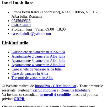
Ionel Imobiliare
Strada Petru Rares (Toporasilor), Nr.14, 510056, bl.CT 7,
Alba-Iulia, Romania
0745649525
0740214410
Program: luni - Vineri 09:00 - 18:00
casealbaiulia@yahoo.com
Linkluri utile
Garsoniere de vanzare in Alba-Iulia
Apartamente 2 camere in Alba-Iulia
Apartamente 3 camere in Alba-Iulia
Apartamente 4 camere in Alba-Iulia
Case si vile de vanzare Alba Iulia
Case de vanzare in Alba
Terenuri de vanzare in Alba
© Website realizat de
ImobilPro - CRM Imobiliar
- Toate drepturile
rezervate | Parteneri
Ziarul Imobiliar
si
Romania Imobiliare
Va invitam sa consultatii
termenii si conditile
noastre si politica
privind
GDPR
Site-ul nostru foloseşte cookies pentru a îmbunătăţi experienţa