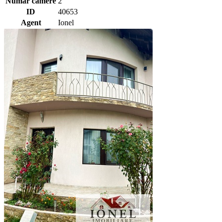
Numar camere
2
ID
40653
Agent
Ionel