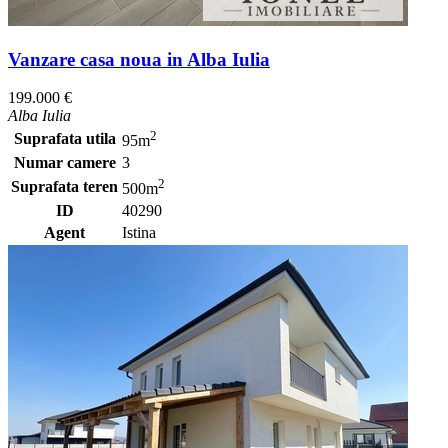
Vanzare casa noua in Alba Iulia
199.000 €
Alba Iulia
2
Suprafata utila
95m
Numar camere
3
2
Suprafata teren
500m
ID
40290
Agent
Istina