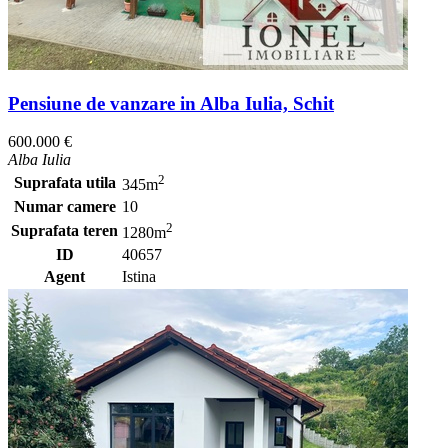
Pensiune de vanzare in Alba Iulia, Schit
600.000 €
Alba Iulia
2
Suprafata utila
345m
Numar camere
10
2
Suprafata teren
1280m
ID
40657
Agent
Istina