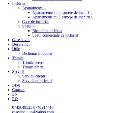
Inchirieri
Apartamente »
Apartamente cu 2 camere de inchiriat
Apartamente cu 3 camere de inchiriat
Case de inchiriat
Spatii »
Birouri de inchiriat
Spatii comerciale de inchiriat
Case si vile
Despre noi
Utile
Dictionar Imobiliar
Trimite
Trimite cerere
Trimite oferta
Servicii
Servicii clienti
Servicii proprietari
Blog
Contact
EN
RO
0745649525
0740214410
casealbaiulia@yahoo.com