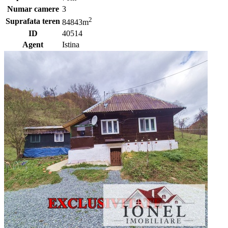
Numar camere
3
2
Suprafata teren
84843m
ID
40514
Agent
Istina