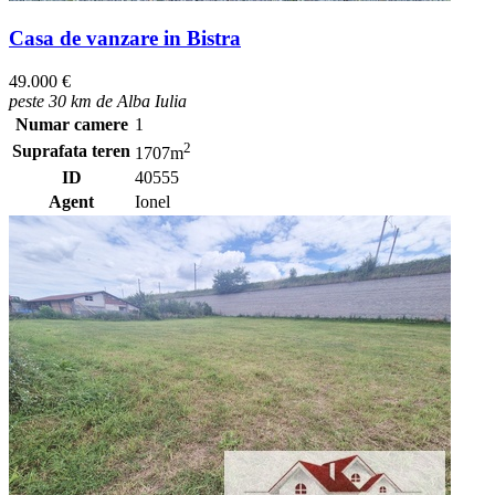
Casa de vanzare in Bistra
49.000 €
peste 30 km de Alba Iulia
Numar camere
1
2
Suprafata teren
1707m
ID
40555
Agent
Ionel