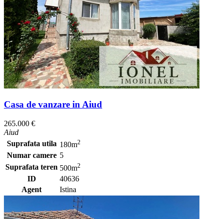
Casa de vanzare in Aiud
265.000 €
Aiud
2
Suprafata utila
180m
Numar camere
5
2
Suprafata teren
500m
ID
40636
Agent
Istina