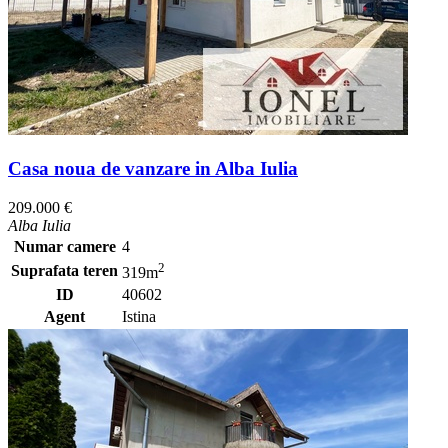
Casa noua de vanzare in Alba Iulia
209.000 €
Alba Iulia
Numar camere
4
2
Suprafata teren
319m
ID
40602
Agent
Istina