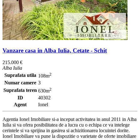
Vanzare casa in Alba Iulia, Cetate - Schit
215.000 €
Alba Iulia
2
Suprafata utila
108m
Numar camere
3
2
Suprafata teren
630m
ID
40302
Agent
Ionel
Agentia Ionel Imobiliare si-a inceput activitatea in anul 2011 in Alba
Iulia si va ofera posibilitatea de a lucra cu o echipa ce va intelege
cerintele si va sprijina in gasirea si achizitionarea locuintei dorite.
Ionel Imobiliare va pune la dispozitie o varietate de oferte imobiliare