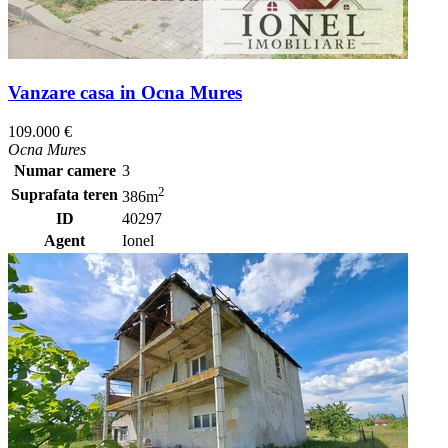
Vanzare casa in Ocna Mures
109.000 €
Ocna Mures
Numar camere
3
2
Suprafata teren
386m
ID
40297
Agent
Ionel