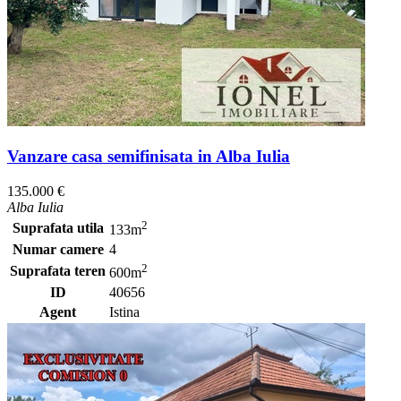
Vanzare casa semifinisata in Alba Iulia
135.000 €
Alba Iulia
2
Suprafata utila
133m
Numar camere
4
2
Suprafata teren
600m
ID
40656
Agent
Istina