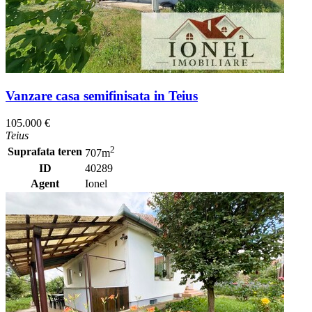
Vanzare casa semifinisata in Teius
105.000 €
Teius
2
Suprafata teren
707m
ID
40289
Agent
Ionel