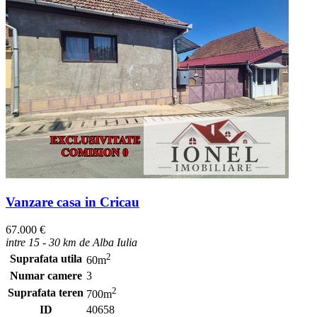
Vanzare casa in Cricau
67.000 €
intre 15 - 30 km de Alba Iulia
2
Suprafata utila
60m
Numar camere
3
2
Suprafata teren
700m
ID
40658