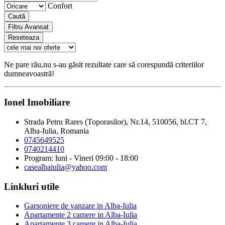
Confort
Caută
Filtru Avansat
Reseteaza
Ne pare rău,nu s-au găsit rezultate care să corespundă criteriilor
dumneavoastră!
Ionel Imobiliare
Strada Petru Rares (Toporasilor), Nr.14, 510056, bl.CT 7,
Alba-Iulia, Romania
0745649525
0740214410
Program: luni - Vineri 09:00 - 18:00
casealbaiulia@yahoo.com
Linkluri utile
Garsoniere de vanzare in Alba-Iulia
Apartamente 2 camere in Alba-Iulia
Apartamente 3 camere in Alba-Iulia