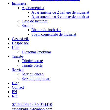
Inchirieri
Apartamente »
Apartamente cu 2 camere de inchiriat
Apartamente cu 3 camere de inchiriat
Case de inchiriat
Spatii »
Birouri de inchiriat
Spatii comerciale de inchiriat
Case si vile
Despre noi
Utile
Dictionar Imobiliar
Trimite
Trimite cerere
Trimite oferta
Servicii
Servicii clienti
Servicii proprietari
Blog
Contact
EN
RO
0745649525
0740214410
casealbaiulia@yahoo.com