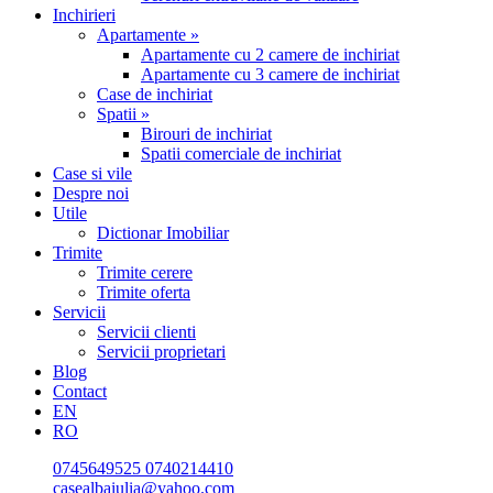
Inchirieri
Apartamente »
Apartamente cu 2 camere de inchiriat
Apartamente cu 3 camere de inchiriat
Case de inchiriat
Spatii »
Birouri de inchiriat
Spatii comerciale de inchiriat
Case si vile
Despre noi
Utile
Dictionar Imobiliar
Trimite
Trimite cerere
Trimite oferta
Servicii
Servicii clienti
Servicii proprietari
Blog
Contact
EN
RO
0745649525
0740214410
casealbaiulia@yahoo.com