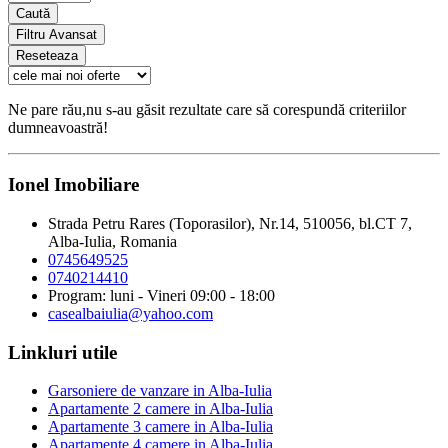
Caută
Filtru Avansat
Reseteaza
Ne pare rău,nu s-au găsit rezultate care să corespundă criteriilor
dumneavoastră!
Ionel Imobiliare
Strada Petru Rares (Toporasilor), Nr.14, 510056, bl.CT 7,
Alba-Iulia, Romania
0745649525
0740214410
Program: luni - Vineri 09:00 - 18:00
casealbaiulia@yahoo.com
Linkluri utile
Garsoniere de vanzare in Alba-Iulia
Apartamente 2 camere in Alba-Iulia
Apartamente 3 camere in Alba-Iulia
Apartamente 4 camere in Alba-Iulia