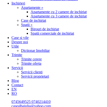
Inchirieri
Apartamente »
Apartamente cu 2 camere de inchiriat
Apartamente cu 3 camere de inchiriat
Case de inchiriat
Spatii »
Birouri de inchiriat
Spatii comerciale de inchiriat
Case si vile
Despre noi
Utile
Dictionar Imobiliar
Trimite
Trimite cerere
Trimite oferta
Servicii
Servicii clienti
Servicii proprietari
Blog
Contact
EN
RO
0745649525
0740214410
casealbaiulia@yahoo.com