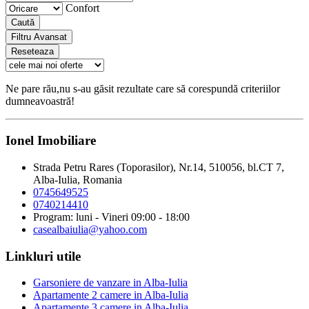
Confort
Caută
Filtru Avansat
Reseteaza
Ne pare rău,nu s-au găsit rezultate care să corespundă criteriilor
dumneavoastră!
Ionel Imobiliare
Strada Petru Rares (Toporasilor), Nr.14, 510056, bl.CT 7,
Alba-Iulia, Romania
0745649525
0740214410
Program: luni - Vineri 09:00 - 18:00
casealbaiulia@yahoo.com
Linkluri utile
Garsoniere de vanzare in Alba-Iulia
Apartamente 2 camere in Alba-Iulia
Apartamente 3 camere in Alba-Iulia