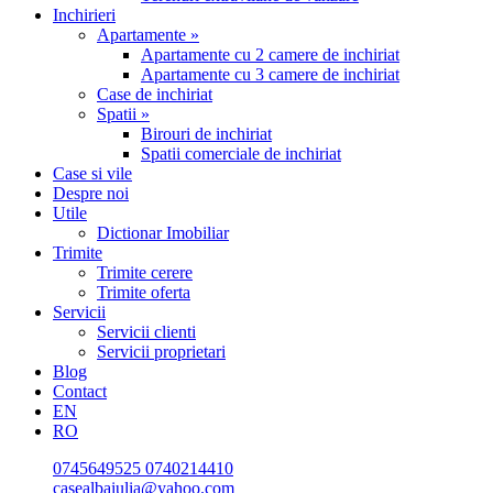
Inchirieri
Apartamente »
Apartamente cu 2 camere de inchiriat
Apartamente cu 3 camere de inchiriat
Case de inchiriat
Spatii »
Birouri de inchiriat
Spatii comerciale de inchiriat
Case si vile
Despre noi
Utile
Dictionar Imobiliar
Trimite
Trimite cerere
Trimite oferta
Servicii
Servicii clienti
Servicii proprietari
Blog
Contact
EN
RO
0745649525
0740214410
casealbaiulia@yahoo.com