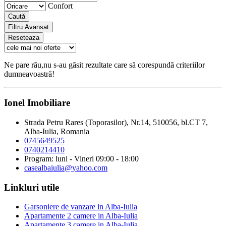
Confort
Caută
Filtru Avansat
Reseteaza
Ne pare rău,nu s-au găsit rezultate care să corespundă criteriilor
dumneavoastră!
Ionel Imobiliare
Strada Petru Rares (Toporasilor), Nr.14, 510056, bl.CT 7,
Alba-Iulia, Romania
0745649525
0740214410
Program: luni - Vineri 09:00 - 18:00
casealbaiulia@yahoo.com
Linkluri utile
Garsoniere de vanzare in Alba-Iulia
Apartamente 2 camere in Alba-Iulia
Apartamente 3 camere in Alba-Iulia