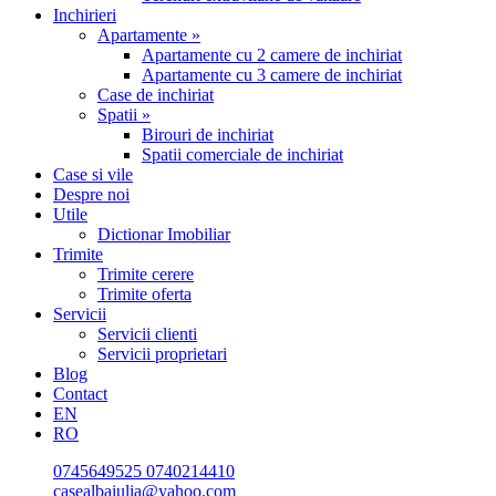
Inchirieri
Apartamente »
Apartamente cu 2 camere de inchiriat
Apartamente cu 3 camere de inchiriat
Case de inchiriat
Spatii »
Birouri de inchiriat
Spatii comerciale de inchiriat
Case si vile
Despre noi
Utile
Dictionar Imobiliar
Trimite
Trimite cerere
Trimite oferta
Servicii
Servicii clienti
Servicii proprietari
Blog
Contact
EN
RO
0745649525
0740214410
casealbaiulia@yahoo.com