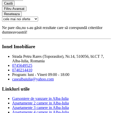
Caută
Filtru Avansat
Reseteaza
Ne pare rău,nu s-au găsit rezultate care să corespundă criteriilor
dumneavoastră!
Ionel Imobiliare
Strada Petru Rares (Toporasilor), Nr.14, 510056, bl.CT 7,
Alba-Iulia, Romania
0745649525
0740214410
Program: luni - Vineri 09:00 - 18:00
casealbaiulia@yahoo.com
Linkluri utile
Garsoniere de vanzare in Alba-Iulia
Apartamente 2 camere in Alba-Iulia
Apartamente 3 camere in Alba-Iulia
Apartamente 4 camere in Alba-Iulia