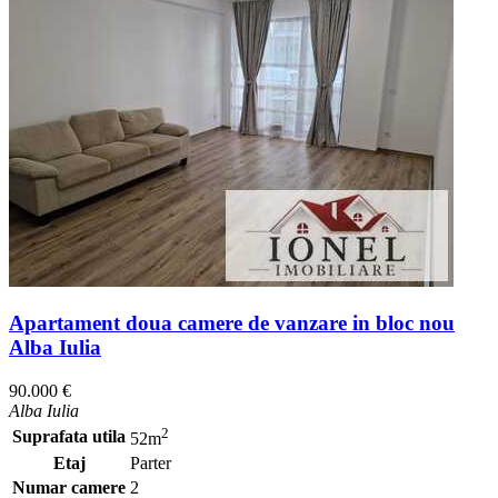
Apartament doua camere de vanzare in bloc nou
Alba Iulia
90.000 €
Alba Iulia
2
Suprafata utila
52m
Etaj
Parter
Numar camere
2