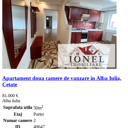
Apartament doua camere de vanzare in Alba Iulia,
Cetate
81.000 €
Alba Iulia
2
Suprafata utila
50m
Etaj
Parter
Numar camere
2
ID
40647