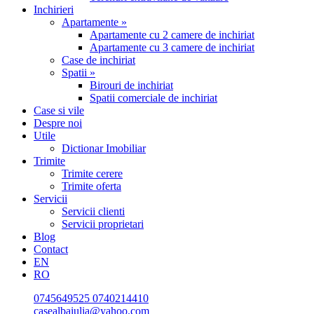
Inchirieri
Apartamente »
Apartamente cu 2 camere de inchiriat
Apartamente cu 3 camere de inchiriat
Case de inchiriat
Spatii »
Birouri de inchiriat
Spatii comerciale de inchiriat
Case si vile
Despre noi
Utile
Dictionar Imobiliar
Trimite
Trimite cerere
Trimite oferta
Servicii
Servicii clienti
Servicii proprietari
Blog
Contact
EN
RO
0745649525
0740214410
casealbaiulia@yahoo.com