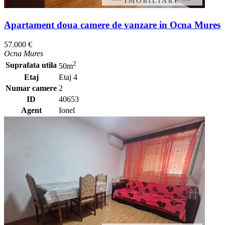
Apartament doua camere de vanzare in Ocna Mures
57.000 €
Ocna Mures
2
Suprafata utila
50m
Etaj
Etaj 4
Numar camere
2
ID
40653
Agent
Ionel