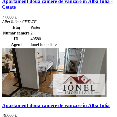
Apartament doua camere de vanzare in Alba Iulia -
Cetate
77.000 €
Alba Iulia / CETATE
Etaj
Parter
Numar camere
2
ID
40580
Agent
Ionel Imobiliare
Apartament doua camere de vanzare in Alba Iulia
79.000 €