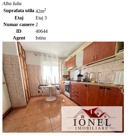
Alba Iulia
2
Suprafata utila
42m
Etaj
Etaj 3
Numar camere
2
ID
40644
Agent
Istina