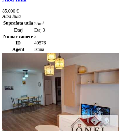
85.000 €
Alba Iulia
2
Suprafata utila
55m
Etaj
Etaj 3
Numar camere
2
ID
40576
Agent
Istina