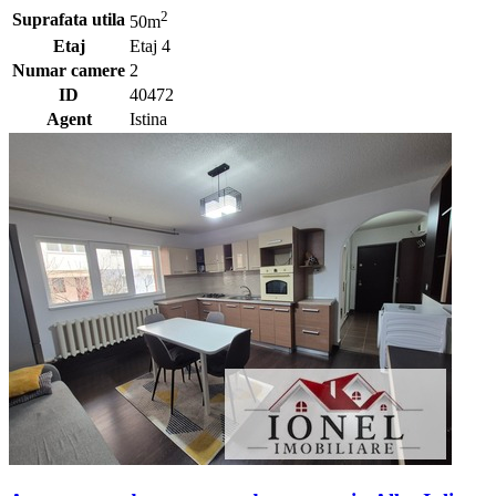
2
Suprafata utila
50m
Etaj
Etaj 4
Numar camere
2
ID
40472
Agent
Istina