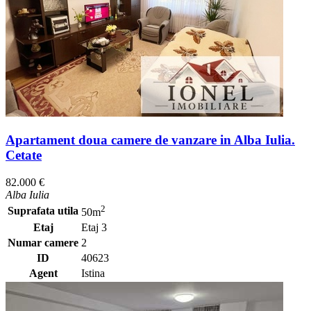
Apartament doua camere de vanzare in Alba Iulia.
Cetate
82.000 €
Alba Iulia
2
Suprafata utila
50m
Etaj
Etaj 3
Numar camere
2
ID
40623
Agent
Istina