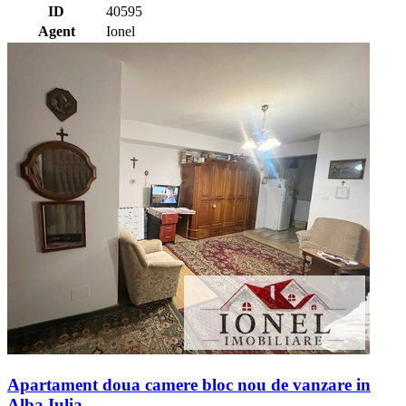
ID
40595
Agent
Ionel
Apartament doua camere bloc nou de vanzare in
Alba Iulia