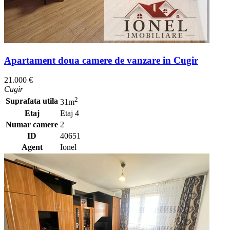
Apartament doua camere de vanzare in Cugir
21.000 €
Cugir
2
Suprafata utila
31m
Etaj
Etaj 4
Numar camere
2
ID
40651
Agent
Ionel