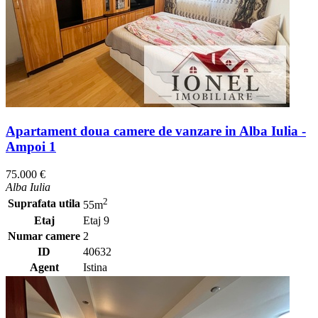
Apartament doua camere de vanzare in Alba Iulia -
Ampoi 1
75.000 €
Alba Iulia
2
Suprafata utila
55m
Etaj
Etaj 9
Numar camere
2
ID
40632
Agent
Istina