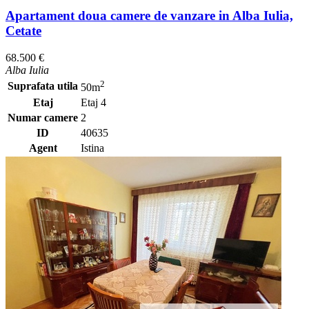
Apartament doua camere de vanzare in Alba Iulia,
Cetate
68.500 €
Alba Iulia
2
Suprafata utila
50m
Etaj
Etaj 4
Numar camere
2
ID
40635
Agent
Istina