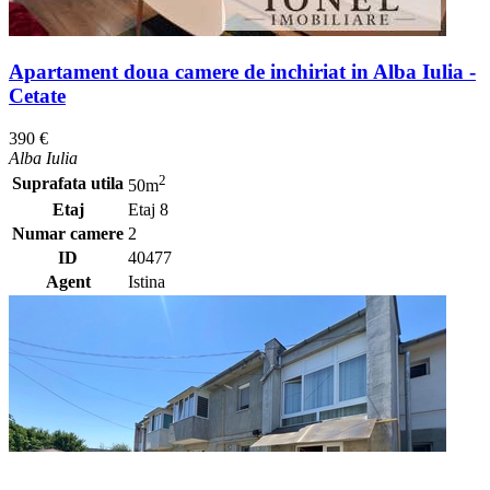
Apartament doua camere de inchiriat in Alba Iulia -
Cetate
390 €
Alba Iulia
2
Suprafata utila
50m
Etaj
Etaj 8
Numar camere
2
ID
40477
Agent
Istina