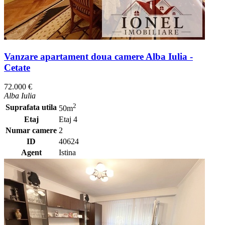
Vanzare apartament doua camere Alba Iulia -
Cetate
72.000 €
Alba Iulia
2
Suprafata utila
50m
Etaj
Etaj 4
Numar camere
2
ID
40624
Agent
Istina