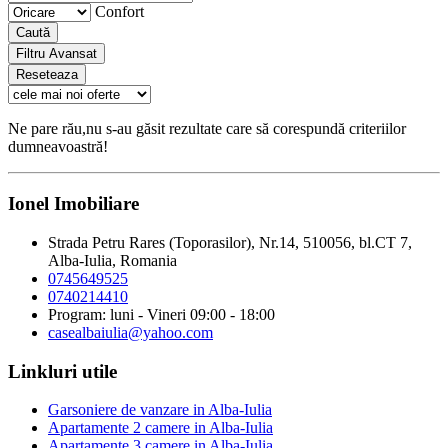
Confort
Caută
Filtru Avansat
Reseteaza
Ne pare rău,nu s-au găsit rezultate care să corespundă criteriilor
dumneavoastră!
Ionel Imobiliare
Strada Petru Rares (Toporasilor), Nr.14, 510056, bl.CT 7,
Alba-Iulia, Romania
0745649525
0740214410
Program: luni - Vineri 09:00 - 18:00
casealbaiulia@yahoo.com
Linkluri utile
Garsoniere de vanzare in Alba-Iulia
Apartamente 2 camere in Alba-Iulia
Apartamente 3 camere in Alba-Iulia