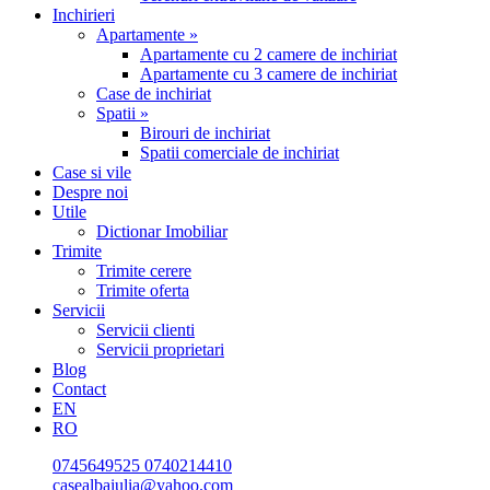
Inchirieri
Apartamente »
Apartamente cu 2 camere de inchiriat
Apartamente cu 3 camere de inchiriat
Case de inchiriat
Spatii »
Birouri de inchiriat
Spatii comerciale de inchiriat
Case si vile
Despre noi
Utile
Dictionar Imobiliar
Trimite
Trimite cerere
Trimite oferta
Servicii
Servicii clienti
Servicii proprietari
Blog
Contact
EN
RO
0745649525
0740214410
casealbaiulia@yahoo.com