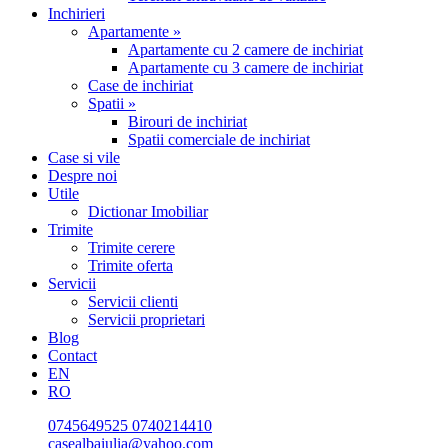
Inchirieri
Apartamente »
Apartamente cu 2 camere de inchiriat
Apartamente cu 3 camere de inchiriat
Case de inchiriat
Spatii »
Birouri de inchiriat
Spatii comerciale de inchiriat
Case si vile
Despre noi
Utile
Dictionar Imobiliar
Trimite
Trimite cerere
Trimite oferta
Servicii
Servicii clienti
Servicii proprietari
Blog
Contact
EN
RO
0745649525
0740214410
casealbaiulia@yahoo.com