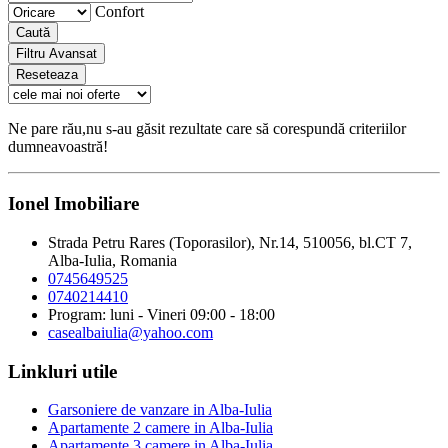
Confort
Caută
Filtru Avansat
Reseteaza
Ne pare rău,nu s-au găsit rezultate care să corespundă criteriilor
dumneavoastră!
Ionel Imobiliare
Strada Petru Rares (Toporasilor), Nr.14, 510056, bl.CT 7,
Alba-Iulia, Romania
0745649525
0740214410
Program: luni - Vineri 09:00 - 18:00
casealbaiulia@yahoo.com
Linkluri utile
Garsoniere de vanzare in Alba-Iulia
Apartamente 2 camere in Alba-Iulia
Apartamente 3 camere in Alba-Iulia