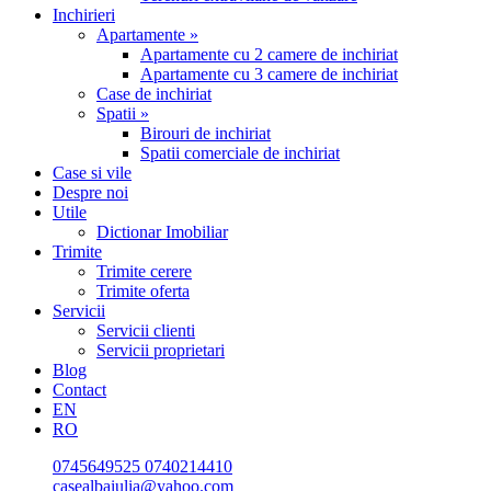
Inchirieri
Apartamente »
Apartamente cu 2 camere de inchiriat
Apartamente cu 3 camere de inchiriat
Case de inchiriat
Spatii »
Birouri de inchiriat
Spatii comerciale de inchiriat
Case si vile
Despre noi
Utile
Dictionar Imobiliar
Trimite
Trimite cerere
Trimite oferta
Servicii
Servicii clienti
Servicii proprietari
Blog
Contact
EN
RO
0745649525
0740214410
casealbaiulia@yahoo.com