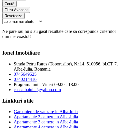
Caută
Filtru Avansat
Reseteaza
Ne pare rău,nu s-au găsit rezultate care să corespundă criteriilor
dumneavoastră!
Ionel Imobiliare
Strada Petru Rares (Toporasilor), Nr.14, 510056, bl.CT 7,
Alba-Iulia, Romania
0745649525
0740214410
Program: luni - Vineri 09:00 - 18:00
casealbaiulia@yahoo.com
Linkluri utile
Garsoniere de vanzare in Alba-Iulia
Apartamente 2 camere in Alba-Iulia
Apartamente 3 camere in Alba-Iulia
Apartamente 4 camere in Alba-Iulia