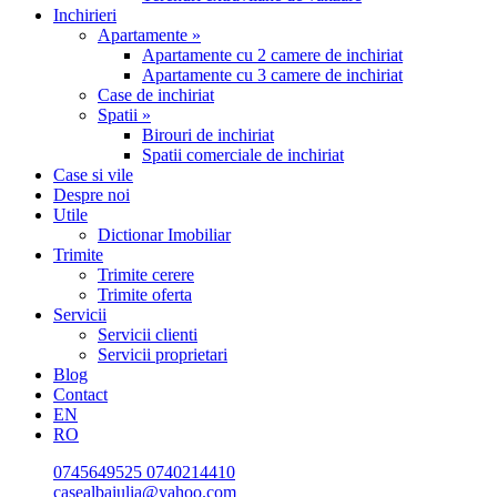
Inchirieri
Apartamente »
Apartamente cu 2 camere de inchiriat
Apartamente cu 3 camere de inchiriat
Case de inchiriat
Spatii »
Birouri de inchiriat
Spatii comerciale de inchiriat
Case si vile
Despre noi
Utile
Dictionar Imobiliar
Trimite
Trimite cerere
Trimite oferta
Servicii
Servicii clienti
Servicii proprietari
Blog
Contact
EN
RO
0745649525
0740214410
casealbaiulia@yahoo.com