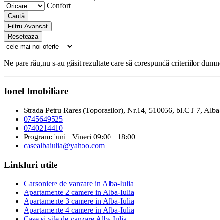
Confort
Caută
Filtru Avansat
Reseteaza
Ne pare rău,nu s-au găsit rezultate care să corespundă criteriilor dum
Ionel Imobiliare
Strada Petru Rares (Toporasilor), Nr.14, 510056, bl.CT 7, Alba
0745649525
0740214410
Program: luni - Vineri 09:00 - 18:00
casealbaiulia@yahoo.com
Linkluri utile
Garsoniere de vanzare in Alba-Iulia
Apartamente 2 camere in Alba-Iulia
Apartamente 3 camere in Alba-Iulia
Apartamente 4 camere in Alba-Iulia
Case si vile de vanzare Alba Iulia