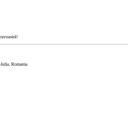
neavoastră!
-Iulia, Romania