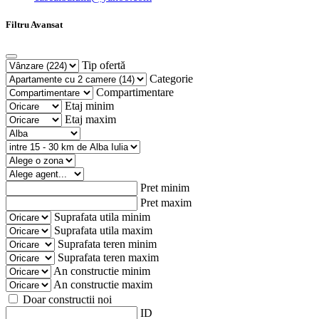
Filtru Avansat
Tip ofertă
Categorie
Compartimentare
Etaj minim
Etaj maxim
Pret minim
Pret maxim
Suprafata utila minim
Suprafata utila maxim
Suprafata teren minim
Suprafata teren maxim
An constructie minim
An constructie maxim
Doar constructii noi
ID