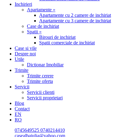
Inchirieri
Apartamente »
Apartamente cu 2 camere de inchiriat
Apartamente cu 3 camere de inchiriat
Case de inchiriat
Spatii »
Birouri de inchiriat
Spatii comerciale de inchiriat
Case si vile
Despre noi
Utile
Dictionar Imobiliar
Trimite
Trimite cerere
Trimite oferta
Servicii
Servicii clienti
Servicii proprietari
Blog
Contact
EN
RO
0745649525
0740214410
casealbaiulia@yahoo.com