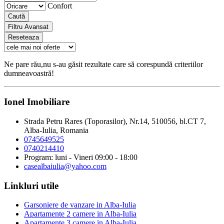
Confort
Caută
Filtru Avansat
Reseteaza
Ne pare rău,nu s-au găsit rezultate care să corespundă criteriilor
dumneavoastră!
Ionel Imobiliare
Strada Petru Rares (Toporasilor), Nr.14, 510056, bl.CT 7,
Alba-Iulia, Romania
0745649525
0740214410
Program: luni - Vineri 09:00 - 18:00
casealbaiulia@yahoo.com
Linkluri utile
Garsoniere de vanzare in Alba-Iulia
Apartamente 2 camere in Alba-Iulia
Apartamente 3 camere in Alba-Iulia