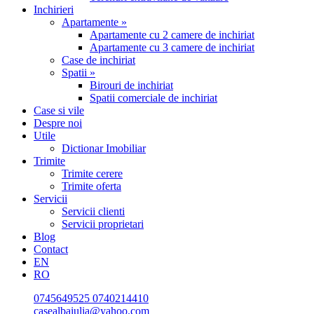
Inchirieri
Apartamente »
Apartamente cu 2 camere de inchiriat
Apartamente cu 3 camere de inchiriat
Case de inchiriat
Spatii »
Birouri de inchiriat
Spatii comerciale de inchiriat
Case si vile
Despre noi
Utile
Dictionar Imobiliar
Trimite
Trimite cerere
Trimite oferta
Servicii
Servicii clienti
Servicii proprietari
Blog
Contact
EN
RO
0745649525
0740214410
casealbaiulia@yahoo.com