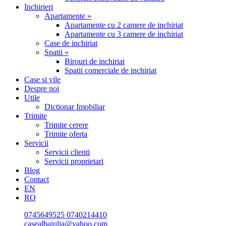
Inchirieri
Apartamente »
Apartamente cu 2 camere de inchiriat
Apartamente cu 3 camere de inchiriat
Case de inchiriat
Spatii »
Birouri de inchiriat
Spatii comerciale de inchiriat
Case si vile
Despre noi
Utile
Dictionar Imobiliar
Trimite
Trimite cerere
Trimite oferta
Servicii
Servicii clienti
Servicii proprietari
Blog
Contact
EN
RO
0745649525
0740214410
casealbaiulia@yahoo.com