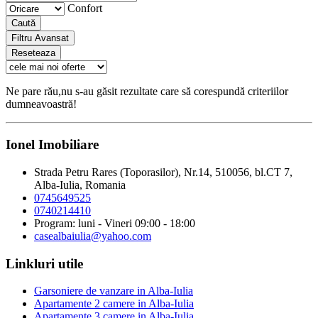
Confort
Caută
Filtru Avansat
Reseteaza
Ne pare rău,nu s-au găsit rezultate care să corespundă criteriilor
dumneavoastră!
Ionel Imobiliare
Strada Petru Rares (Toporasilor), Nr.14, 510056, bl.CT 7,
Alba-Iulia, Romania
0745649525
0740214410
Program: luni - Vineri 09:00 - 18:00
casealbaiulia@yahoo.com
Linkluri utile
Garsoniere de vanzare in Alba-Iulia
Apartamente 2 camere in Alba-Iulia
Apartamente 3 camere in Alba-Iulia