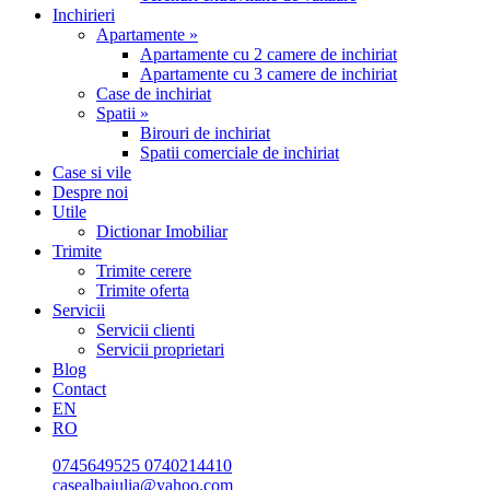
Inchirieri
Apartamente »
Apartamente cu 2 camere de inchiriat
Apartamente cu 3 camere de inchiriat
Case de inchiriat
Spatii »
Birouri de inchiriat
Spatii comerciale de inchiriat
Case si vile
Despre noi
Utile
Dictionar Imobiliar
Trimite
Trimite cerere
Trimite oferta
Servicii
Servicii clienti
Servicii proprietari
Blog
Contact
EN
RO
0745649525
0740214410
casealbaiulia@yahoo.com