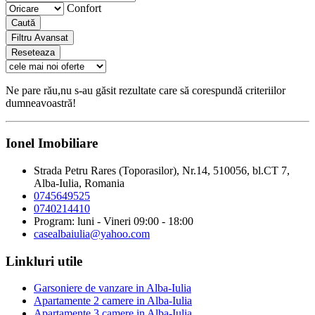
Confort
Caută
Filtru Avansat
Reseteaza
Ne pare rău,nu s-au găsit rezultate care să corespundă criteriilor
dumneavoastră!
Ionel Imobiliare
Strada Petru Rares (Toporasilor), Nr.14, 510056, bl.CT 7,
Alba-Iulia, Romania
0745649525
0740214410
Program: luni - Vineri 09:00 - 18:00
casealbaiulia@yahoo.com
Linkluri utile
Garsoniere de vanzare in Alba-Iulia
Apartamente 2 camere in Alba-Iulia
Apartamente 3 camere in Alba-Iulia