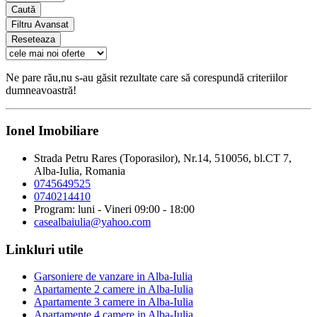
Caută
Filtru Avansat
Reseteaza
Ne pare rău,nu s-au găsit rezultate care să corespundă criteriilor
dumneavoastră!
Ionel Imobiliare
Strada Petru Rares (Toporasilor), Nr.14, 510056, bl.CT 7,
Alba-Iulia, Romania
0745649525
0740214410
Program: luni - Vineri 09:00 - 18:00
casealbaiulia@yahoo.com
Linkluri utile
Garsoniere de vanzare in Alba-Iulia
Apartamente 2 camere in Alba-Iulia
Apartamente 3 camere in Alba-Iulia
Apartamente 4 camere in Alba-Iulia