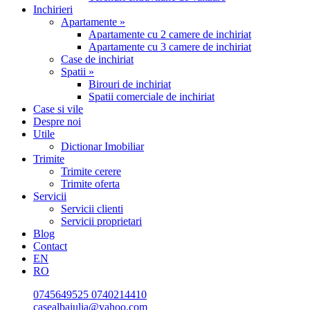
Inchirieri
Apartamente »
Apartamente cu 2 camere de inchiriat
Apartamente cu 3 camere de inchiriat
Case de inchiriat
Spatii »
Birouri de inchiriat
Spatii comerciale de inchiriat
Case si vile
Despre noi
Utile
Dictionar Imobiliar
Trimite
Trimite cerere
Trimite oferta
Servicii
Servicii clienti
Servicii proprietari
Blog
Contact
EN
RO
0745649525
0740214410
casealbaiulia@yahoo.com