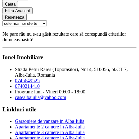
Caută
Filtru Avansat
Reseteaza
Ne pare rău,nu s-au găsit rezultate care să corespundă criteriilor
dumneavoastră!
Ionel Imobiliare
Strada Petru Rares (Toporasilor), Nr.14, 510056, bl.CT 7,
Alba-Iulia, Romania
0745649525
0740214410
Program: luni - Vineri 09:00 - 18:00
casealbaiulia@yahoo.com
Linkluri utile
Garsoniere de vanzare in Alba-Iulia
Apartamente 2 camere in Alba-Iulia
Apartamente 3 camere in Alba-Iulia
Apartamente 4 camere in Alba-Iulia