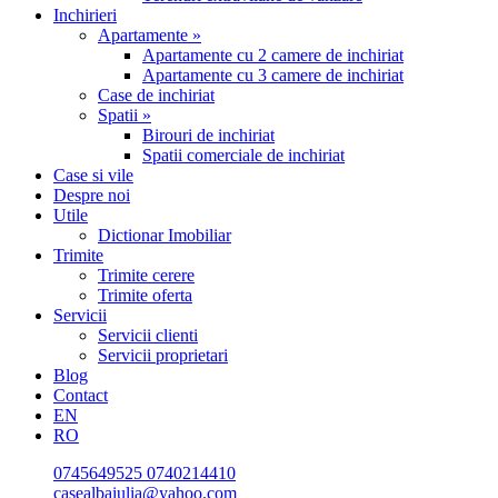
Inchirieri
Apartamente »
Apartamente cu 2 camere de inchiriat
Apartamente cu 3 camere de inchiriat
Case de inchiriat
Spatii »
Birouri de inchiriat
Spatii comerciale de inchiriat
Case si vile
Despre noi
Utile
Dictionar Imobiliar
Trimite
Trimite cerere
Trimite oferta
Servicii
Servicii clienti
Servicii proprietari
Blog
Contact
EN
RO
0745649525
0740214410
casealbaiulia@yahoo.com