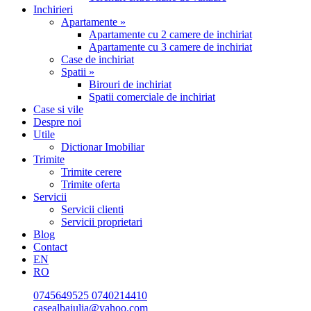
Inchirieri
Apartamente »
Apartamente cu 2 camere de inchiriat
Apartamente cu 3 camere de inchiriat
Case de inchiriat
Spatii »
Birouri de inchiriat
Spatii comerciale de inchiriat
Case si vile
Despre noi
Utile
Dictionar Imobiliar
Trimite
Trimite cerere
Trimite oferta
Servicii
Servicii clienti
Servicii proprietari
Blog
Contact
EN
RO
0745649525
0740214410
casealbaiulia@yahoo.com