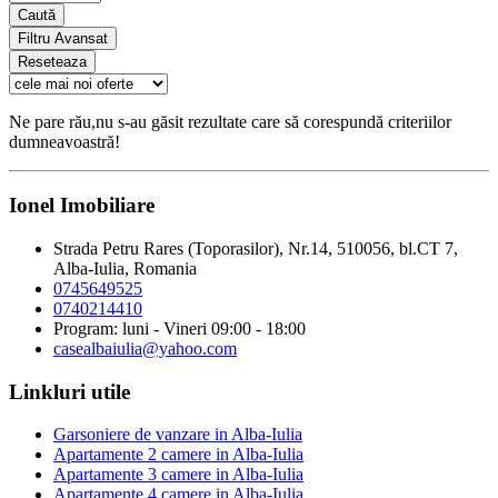
Caută
Filtru Avansat
Reseteaza
Ne pare rău,nu s-au găsit rezultate care să corespundă criteriilor
dumneavoastră!
Ionel Imobiliare
Strada Petru Rares (Toporasilor), Nr.14, 510056, bl.CT 7,
Alba-Iulia, Romania
0745649525
0740214410
Program: luni - Vineri 09:00 - 18:00
casealbaiulia@yahoo.com
Linkluri utile
Garsoniere de vanzare in Alba-Iulia
Apartamente 2 camere in Alba-Iulia
Apartamente 3 camere in Alba-Iulia
Apartamente 4 camere in Alba-Iulia