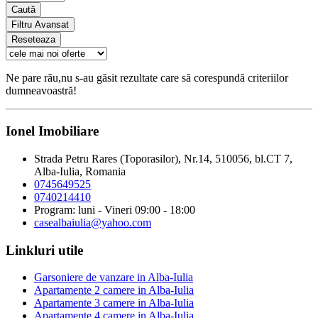
Caută
Filtru Avansat
Reseteaza
Ne pare rău,nu s-au găsit rezultate care să corespundă criteriilor
dumneavoastră!
Ionel Imobiliare
Strada Petru Rares (Toporasilor), Nr.14, 510056, bl.CT 7,
Alba-Iulia, Romania
0745649525
0740214410
Program: luni - Vineri 09:00 - 18:00
casealbaiulia@yahoo.com
Linkluri utile
Garsoniere de vanzare in Alba-Iulia
Apartamente 2 camere in Alba-Iulia
Apartamente 3 camere in Alba-Iulia
Apartamente 4 camere in Alba-Iulia