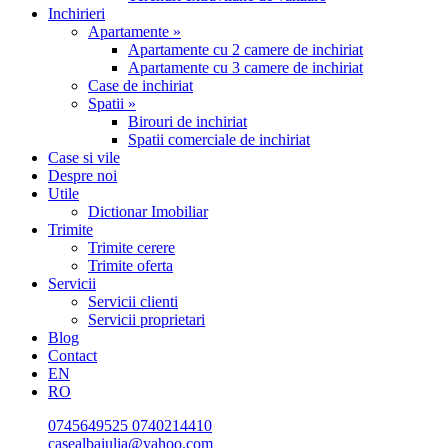
Inchirieri
Apartamente »
Apartamente cu 2 camere de inchiriat
Apartamente cu 3 camere de inchiriat
Case de inchiriat
Spatii »
Birouri de inchiriat
Spatii comerciale de inchiriat
Case si vile
Despre noi
Utile
Dictionar Imobiliar
Trimite
Trimite cerere
Trimite oferta
Servicii
Servicii clienti
Servicii proprietari
Blog
Contact
EN
RO
0745649525
0740214410
casealbaiulia@yahoo.com