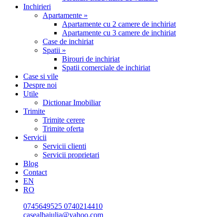
Inchirieri
Apartamente »
Apartamente cu 2 camere de inchiriat
Apartamente cu 3 camere de inchiriat
Case de inchiriat
Spatii »
Birouri de inchiriat
Spatii comerciale de inchiriat
Case si vile
Despre noi
Utile
Dictionar Imobiliar
Trimite
Trimite cerere
Trimite oferta
Servicii
Servicii clienti
Servicii proprietari
Blog
Contact
EN
RO
0745649525
0740214410
casealbaiulia@yahoo.com