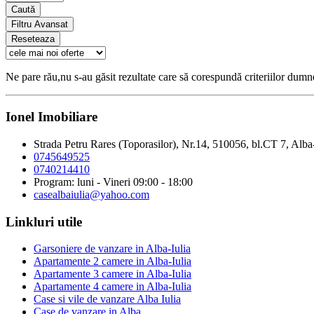
Caută
Filtru Avansat
Reseteaza
Ne pare rău,nu s-au găsit rezultate care să corespundă criteriilor dum
Ionel Imobiliare
Strada Petru Rares (Toporasilor), Nr.14, 510056, bl.CT 7, Alba
0745649525
0740214410
Program: luni - Vineri 09:00 - 18:00
casealbaiulia@yahoo.com
Linkluri utile
Garsoniere de vanzare in Alba-Iulia
Apartamente 2 camere in Alba-Iulia
Apartamente 3 camere in Alba-Iulia
Apartamente 4 camere in Alba-Iulia
Case si vile de vanzare Alba Iulia
Case de vanzare in Alba