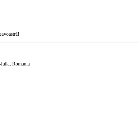
neavoastră!
-Iulia, Romania