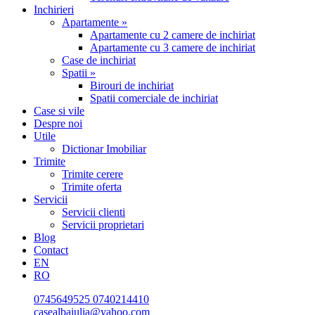
Inchirieri
Apartamente »
Apartamente cu 2 camere de inchiriat
Apartamente cu 3 camere de inchiriat
Case de inchiriat
Spatii »
Birouri de inchiriat
Spatii comerciale de inchiriat
Case si vile
Despre noi
Utile
Dictionar Imobiliar
Trimite
Trimite cerere
Trimite oferta
Servicii
Servicii clienti
Servicii proprietari
Blog
Contact
EN
RO
0745649525
0740214410
casealbaiulia@yahoo.com