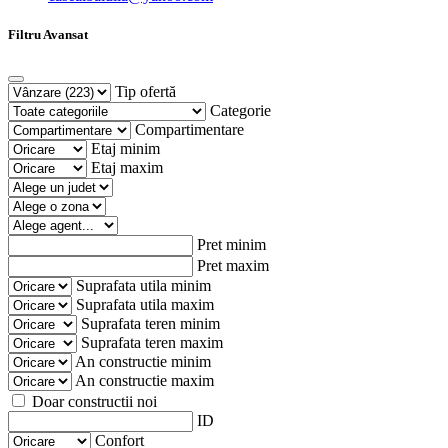
Filtru Avansat
Tip ofertă
Categorie
Compartimentare
Etaj minim
Etaj maxim
Pret minim
Pret maxim
Suprafata utila minim
Suprafata utila maxim
Suprafata teren minim
Suprafata teren maxim
An constructie minim
An constructie maxim
Doar constructii noi
ID
Confort