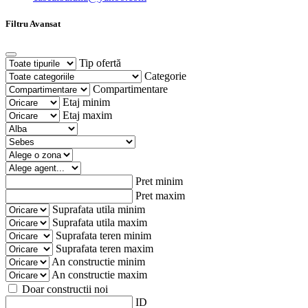
Filtru Avansat
Tip ofertă
Categorie
Compartimentare
Etaj minim
Etaj maxim
Pret minim
Pret maxim
Suprafata utila minim
Suprafata utila maxim
Suprafata teren minim
Suprafata teren maxim
An constructie minim
An constructie maxim
Doar constructii noi
ID