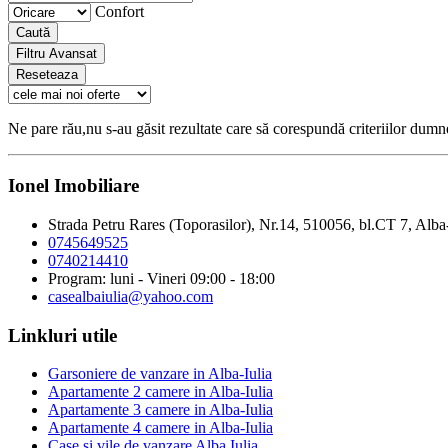
Confort
Caută
Filtru Avansat
Reseteaza
Ne pare rău,nu s-au găsit rezultate care să corespundă criteriilor dum
Ionel Imobiliare
Strada Petru Rares (Toporasilor), Nr.14, 510056, bl.CT 7, Alba
0745649525
0740214410
Program: luni - Vineri 09:00 - 18:00
casealbaiulia@yahoo.com
Linkluri utile
Garsoniere de vanzare in Alba-Iulia
Apartamente 2 camere in Alba-Iulia
Apartamente 3 camere in Alba-Iulia
Apartamente 4 camere in Alba-Iulia
Case si vile de vanzare Alba Iulia