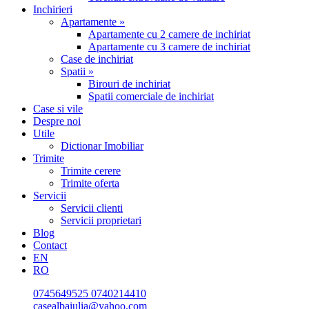
Inchirieri
Apartamente »
Apartamente cu 2 camere de inchiriat
Apartamente cu 3 camere de inchiriat
Case de inchiriat
Spatii »
Birouri de inchiriat
Spatii comerciale de inchiriat
Case si vile
Despre noi
Utile
Dictionar Imobiliar
Trimite
Trimite cerere
Trimite oferta
Servicii
Servicii clienti
Servicii proprietari
Blog
Contact
EN
RO
0745649525
0740214410
casealbaiulia@yahoo.com