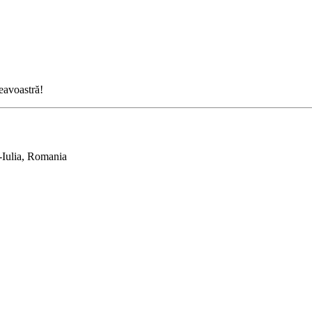
neavoastră!
-Iulia, Romania