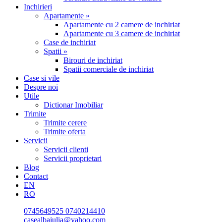
Inchirieri
Apartamente »
Apartamente cu 2 camere de inchiriat
Apartamente cu 3 camere de inchiriat
Case de inchiriat
Spatii »
Birouri de inchiriat
Spatii comerciale de inchiriat
Case si vile
Despre noi
Utile
Dictionar Imobiliar
Trimite
Trimite cerere
Trimite oferta
Servicii
Servicii clienti
Servicii proprietari
Blog
Contact
EN
RO
0745649525
0740214410
casealbaiulia@yahoo.com