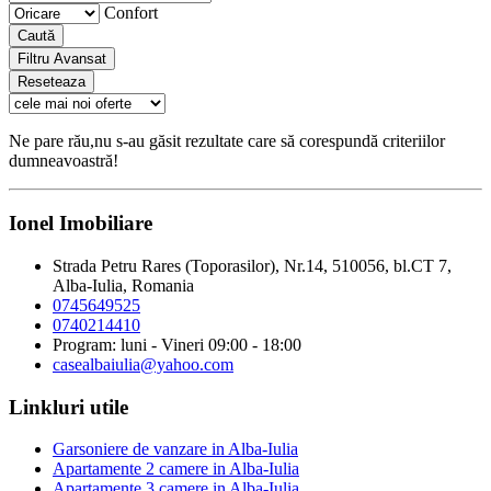
Confort
Caută
Filtru Avansat
Reseteaza
Ne pare rău,nu s-au găsit rezultate care să corespundă criteriilor
dumneavoastră!
Ionel Imobiliare
Strada Petru Rares (Toporasilor), Nr.14, 510056, bl.CT 7,
Alba-Iulia, Romania
0745649525
0740214410
Program: luni - Vineri 09:00 - 18:00
casealbaiulia@yahoo.com
Linkluri utile
Garsoniere de vanzare in Alba-Iulia
Apartamente 2 camere in Alba-Iulia
Apartamente 3 camere in Alba-Iulia