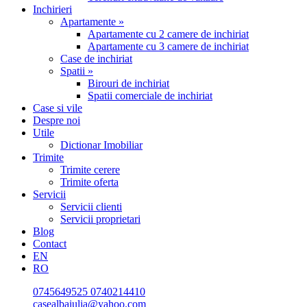
Inchirieri
Apartamente »
Apartamente cu 2 camere de inchiriat
Apartamente cu 3 camere de inchiriat
Case de inchiriat
Spatii »
Birouri de inchiriat
Spatii comerciale de inchiriat
Case si vile
Despre noi
Utile
Dictionar Imobiliar
Trimite
Trimite cerere
Trimite oferta
Servicii
Servicii clienti
Servicii proprietari
Blog
Contact
EN
RO
0745649525
0740214410
casealbaiulia@yahoo.com