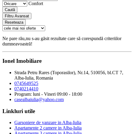
Confort
Caută
Filtru Avansat
Reseteaza
Ne pare rău,nu s-au găsit rezultate care să corespundă criteriilor
dumneavoastră!
Ionel Imobiliare
Strada Petru Rares (Toporasilor), Nr.14, 510056, bl.CT 7,
Alba-Iulia, Romania
0745649525
0740214410
Program: luni - Vineri 09:00 - 18:00
casealbaiulia@yahoo.com
Linkluri utile
Garsoniere de vanzare in Alba-Iulia
Apartamente 2 camere in Alba-Iulia
Apartamente 3 camere in Alba-Iulia