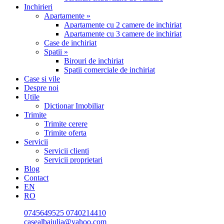
Inchirieri
Apartamente »
Apartamente cu 2 camere de inchiriat
Apartamente cu 3 camere de inchiriat
Case de inchiriat
Spatii »
Birouri de inchiriat
Spatii comerciale de inchiriat
Case si vile
Despre noi
Utile
Dictionar Imobiliar
Trimite
Trimite cerere
Trimite oferta
Servicii
Servicii clienti
Servicii proprietari
Blog
Contact
EN
RO
0745649525
0740214410
casealbaiulia@yahoo.com