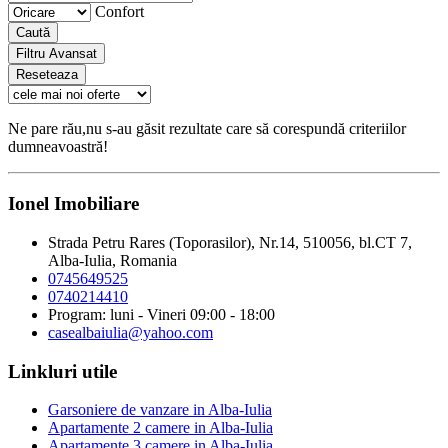
Confort
Caută
Filtru Avansat
Reseteaza
Ne pare rău,nu s-au găsit rezultate care să corespundă criteriilor
dumneavoastră!
Ionel Imobiliare
Strada Petru Rares (Toporasilor), Nr.14, 510056, bl.CT 7,
Alba-Iulia, Romania
0745649525
0740214410
Program: luni - Vineri 09:00 - 18:00
casealbaiulia@yahoo.com
Linkluri utile
Garsoniere de vanzare in Alba-Iulia
Apartamente 2 camere in Alba-Iulia
Apartamente 3 camere in Alba-Iulia