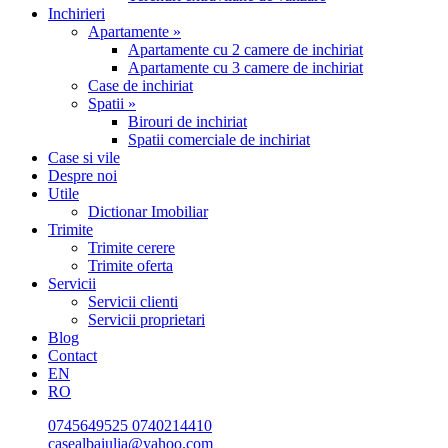
Inchirieri
Apartamente »
Apartamente cu 2 camere de inchiriat
Apartamente cu 3 camere de inchiriat
Case de inchiriat
Spatii »
Birouri de inchiriat
Spatii comerciale de inchiriat
Case si vile
Despre noi
Utile
Dictionar Imobiliar
Trimite
Trimite cerere
Trimite oferta
Servicii
Servicii clienti
Servicii proprietari
Blog
Contact
EN
RO
0745649525
0740214410
casealbaiulia@yahoo.com