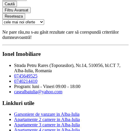
Caută
Filtru Avansat
Reseteaza
Ne pare rău,nu s-au găsit rezultate care să corespundă criteriilor
dumneavoastră!
Ionel Imobiliare
Strada Petru Rares (Toporasilor), Nr.14, 510056, bl.CT 7,
Alba-Iulia, Romania
0745649525
0740214410
Program: luni - Vineri 09:00 - 18:00
casealbaiulia@yahoo.com
Linkluri utile
Garsoniere de vanzare in Alba-Iulia
Apartamente 2 camere in Alba-Iulia
Apartamente 3 camere in Alba-Iulia
Apartamente 4 camere in Alba-Iulia