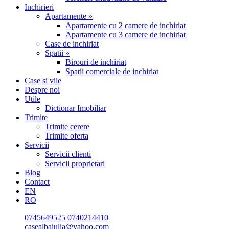
Inchirieri
Apartamente »
Apartamente cu 2 camere de inchiriat
Apartamente cu 3 camere de inchiriat
Case de inchiriat
Spatii »
Birouri de inchiriat
Spatii comerciale de inchiriat
Case si vile
Despre noi
Utile
Dictionar Imobiliar
Trimite
Trimite cerere
Trimite oferta
Servicii
Servicii clienti
Servicii proprietari
Blog
Contact
EN
RO
0745649525
0740214410
casealbaiulia@yahoo.com