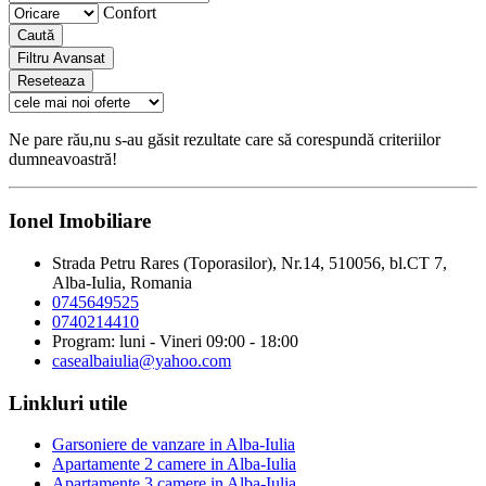
Confort
Caută
Filtru Avansat
Reseteaza
Ne pare rău,nu s-au găsit rezultate care să corespundă criteriilor
dumneavoastră!
Ionel Imobiliare
Strada Petru Rares (Toporasilor), Nr.14, 510056, bl.CT 7,
Alba-Iulia, Romania
0745649525
0740214410
Program: luni - Vineri 09:00 - 18:00
casealbaiulia@yahoo.com
Linkluri utile
Garsoniere de vanzare in Alba-Iulia
Apartamente 2 camere in Alba-Iulia
Apartamente 3 camere in Alba-Iulia