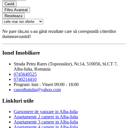
Caută
Filtru Avansat
Reseteaza
Ne pare rău,nu s-au găsit rezultate care să corespundă criteriilor
dumneavoastră!
Ionel Imobiliare
Strada Petru Rares (Toporasilor), Nr.14, 510056, bl.CT 7,
Alba-Iulia, Romania
0745649525
0740214410
Program: luni - Vineri 09:00 - 18:00
casealbaiulia@yahoo.com
Linkluri utile
Garsoniere de vanzare in Alba-Iulia
Apartamente 2 camere in Alba-Iulia
Apartamente 3 camere in Alba-Iulia
Apartamente 4 camere in Alba-Iulia