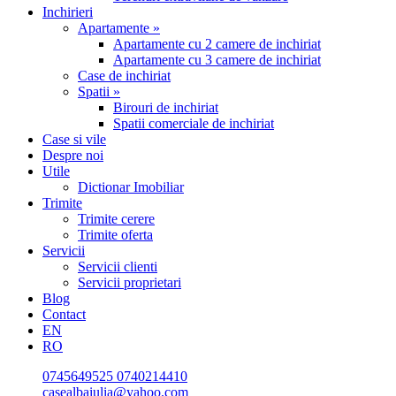
Inchirieri
Apartamente »
Apartamente cu 2 camere de inchiriat
Apartamente cu 3 camere de inchiriat
Case de inchiriat
Spatii »
Birouri de inchiriat
Spatii comerciale de inchiriat
Case si vile
Despre noi
Utile
Dictionar Imobiliar
Trimite
Trimite cerere
Trimite oferta
Servicii
Servicii clienti
Servicii proprietari
Blog
Contact
EN
RO
0745649525
0740214410
casealbaiulia@yahoo.com