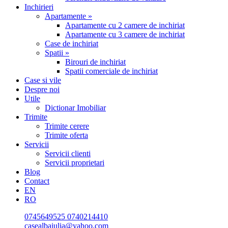
Inchirieri
Apartamente »
Apartamente cu 2 camere de inchiriat
Apartamente cu 3 camere de inchiriat
Case de inchiriat
Spatii »
Birouri de inchiriat
Spatii comerciale de inchiriat
Case si vile
Despre noi
Utile
Dictionar Imobiliar
Trimite
Trimite cerere
Trimite oferta
Servicii
Servicii clienti
Servicii proprietari
Blog
Contact
EN
RO
0745649525
0740214410
casealbaiulia@yahoo.com