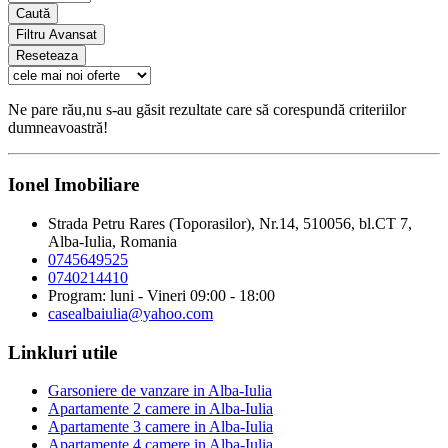
Caută
Filtru Avansat
Reseteaza
Ne pare rău,nu s-au găsit rezultate care să corespundă criteriilor
dumneavoastră!
Ionel Imobiliare
Strada Petru Rares (Toporasilor), Nr.14, 510056, bl.CT 7,
Alba-Iulia, Romania
0745649525
0740214410
Program: luni - Vineri 09:00 - 18:00
casealbaiulia@yahoo.com
Linkluri utile
Garsoniere de vanzare in Alba-Iulia
Apartamente 2 camere in Alba-Iulia
Apartamente 3 camere in Alba-Iulia
Apartamente 4 camere in Alba-Iulia