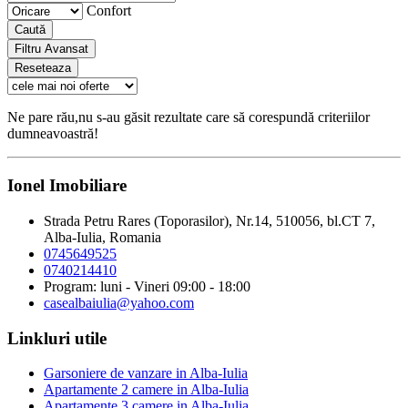
Confort
Caută
Filtru Avansat
Reseteaza
Ne pare rău,nu s-au găsit rezultate care să corespundă criteriilor
dumneavoastră!
Ionel Imobiliare
Strada Petru Rares (Toporasilor), Nr.14, 510056, bl.CT 7,
Alba-Iulia, Romania
0745649525
0740214410
Program: luni - Vineri 09:00 - 18:00
casealbaiulia@yahoo.com
Linkluri utile
Garsoniere de vanzare in Alba-Iulia
Apartamente 2 camere in Alba-Iulia
Apartamente 3 camere in Alba-Iulia