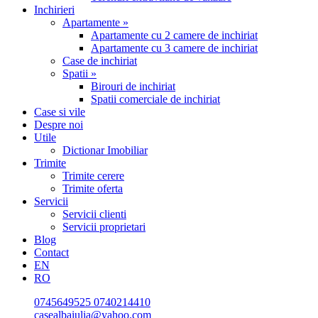
Inchirieri
Apartamente »
Apartamente cu 2 camere de inchiriat
Apartamente cu 3 camere de inchiriat
Case de inchiriat
Spatii »
Birouri de inchiriat
Spatii comerciale de inchiriat
Case si vile
Despre noi
Utile
Dictionar Imobiliar
Trimite
Trimite cerere
Trimite oferta
Servicii
Servicii clienti
Servicii proprietari
Blog
Contact
EN
RO
0745649525
0740214410
casealbaiulia@yahoo.com