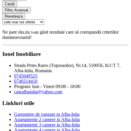
Caută
Filtru Avansat
Reseteaza
Ne pare rău,nu s-au găsit rezultate care să corespundă criteriilor
dumneavoastră!
Ionel Imobiliare
Strada Petru Rares (Toporasilor), Nr.14, 510056, bl.CT 7,
Alba-Iulia, Romania
0745649525
0740214410
Program: luni - Vineri 09:00 - 18:00
casealbaiulia@yahoo.com
Linkluri utile
Garsoniere de vanzare in Alba-Iulia
Apartamente 2 camere in Alba-Iulia
Apartamente 3 camere in Alba-Iulia
Apartamente 4 camere in Alba-Iulia