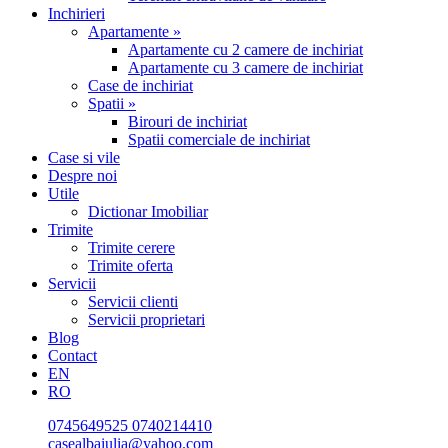
Inchirieri
Apartamente »
Apartamente cu 2 camere de inchiriat
Apartamente cu 3 camere de inchiriat
Case de inchiriat
Spatii »
Birouri de inchiriat
Spatii comerciale de inchiriat
Case si vile
Despre noi
Utile
Dictionar Imobiliar
Trimite
Trimite cerere
Trimite oferta
Servicii
Servicii clienti
Servicii proprietari
Blog
Contact
EN
RO
0745649525
0740214410
casealbaiulia@yahoo.com